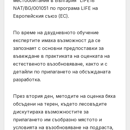
местообитания в България” LIFE18
NAT/BG/001051 по програма LIFE на
Европейския съюз (ЕС).
По време на двудневното обучение
експертите имаха възможност да се
запознаят с основни предпоставки за
въвеждане в практиката на оценката на
естественото възобновяване, както и с
детайли по прилагането на обсъжданата
разработка.
През втория ден, методите на оценка бяха
обсъдени на терен, където лесовъдите
дискутираха възможностите за
прилагането им съобразно мястото и
условията на възобновяване на подраста,