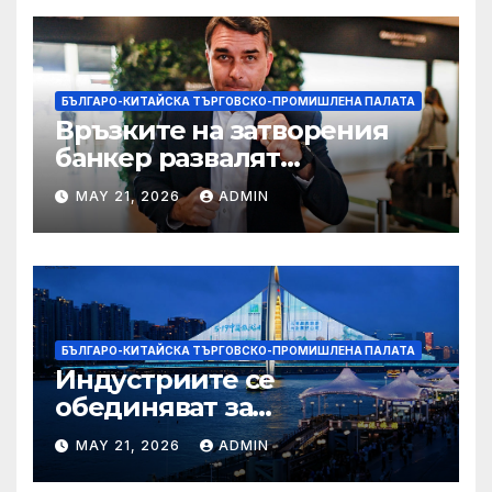
БЪЛГАРО-КИТАЙСКА ТЪРГОВСКО-ПРОМИШЛЕНА ПАЛАТА
Връзките на затворения
банкер развалят
надеждите на Флавио
MAY 21, 2026
ADMIN
Болсонаро за президент на
Бразилия
БЪЛГАРО-КИТАЙСКА ТЪРГОВСКО-ПРОМИШЛЕНА ПАЛАТА
Индустриите се
обединяват за
висококачествен растеж на
MAY 21, 2026
ADMIN
културния и
туристическия сектор