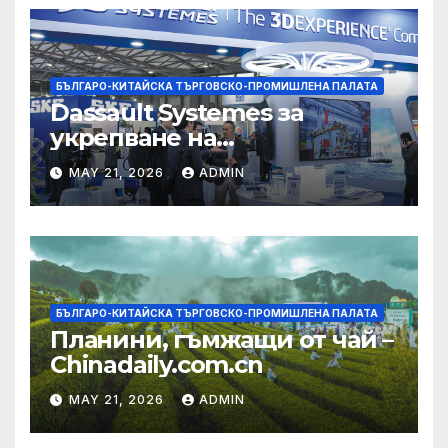
БЪЛГАРО-КИТАЙСКА ТЪРГОВСКО-ПРОМИШЛЕНА ПАЛАТА
Dassault Systemes за
укрепване на
изграждането на AI
MAY 21, 2026
ADMIN
екосистема в Китай
БЪЛГАРО-КИТАЙСКА ТЪРГОВСКО-ПРОМИШЛЕНА ПАЛАТА
Планини, гъмжащи от чай –
Chinadaily.com.cn
MAY 21, 2026
ADMIN