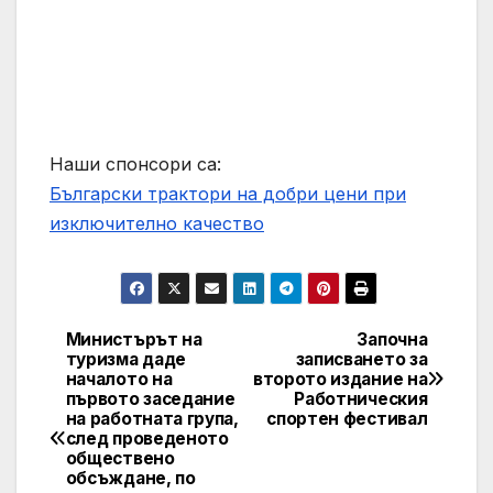
Наши спонсори са:
Български трактори на добри цени при
изключително качество
Министърът на
Започна
Post
туризма даде
записването за
началото на
второто издание на
navigation
първото заседание
Работническия
на работната група,
спортен фестивал
след проведеното
обществено
обсъждане, по