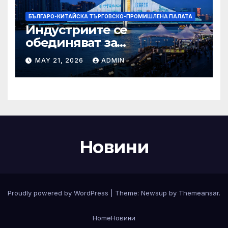
БЪЛГАРО-КИТАЙСКА ТЪРГОВСКО-ПРОМИШЛЕНА ПАЛАТА
Индустриите се
обединяват за
висококачествен растеж на
MAY 21, 2026
ADMIN
културния и
туристическия сектор
Новини
Proudly powered by WordPress
|
Theme:
Newsup
by
Themeansar
.
Home
Новини