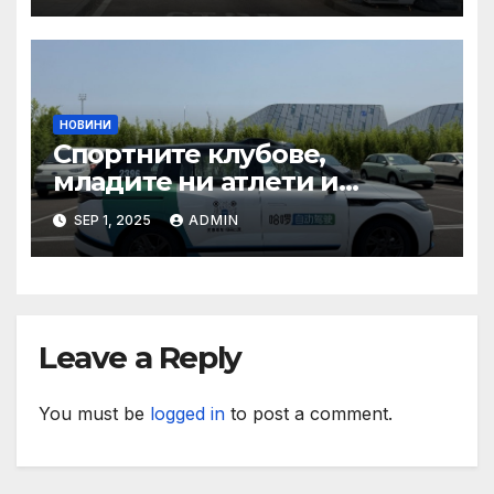
при пътувания
НОВИНИ
Спортните клубове,
младите ни атлети и
техните треньори имат
SEP 1, 2025
ADMIN
нужда от нашата подкрепа
и ние ще им я осигурим
Leave a Reply
You must be
logged in
to post a comment.