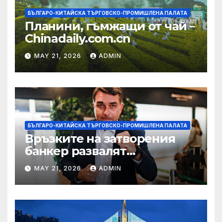
БЪЛГАРО-КИТАЙСКА ТЪРГОВСКО-ПРОМИШЛЕНА ПАЛАТА
Планини, гъмжащи от чай –
Chinadaily.com.cn
MAY 21, 2026
ADMIN
БЪЛГАРО-КИТАЙСКА ТЪРГОВСКО-ПРОМИШЛЕНА ПАЛАТА
Връзките на затворения
банкер развалят
надеждите на Флавио
MAY 21, 2026
ADMIN
Болсонаро за президент на
Бразилия