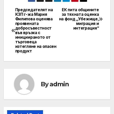
Председателят на
ЕК пита общините
Post
КЗП г-жа Мария
за тяхната оценка
Филипова оценява
на фонд „Убежище,
navigation
проявената
миграция и
добросъвестност
интеграция“
във връзка с
инициираното от
търговеца
изтегляне на опасен
продукт
By
admin