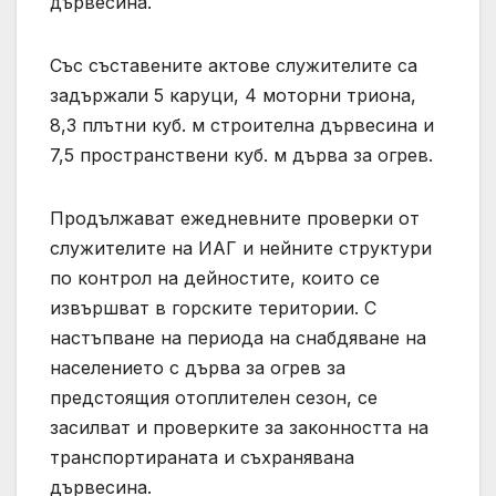
дървесина.
Със съставените актове служителите са
задържали 5 каруци, 4 моторни триона,
8,3 плътни куб. м строителна дървесина и
7,5 пространствени куб. м дърва за огрев.
Продължават ежедневните проверки от
служителите на ИАГ и нейните структури
по контрол на дейностите, които се
извършват в горските територии. С
настъпване на периода на снабдяване на
населението с дърва за огрев за
предстоящия отоплителен сезон, се
засилват и проверките за законността на
транспортираната и съхранявана
дървесина.