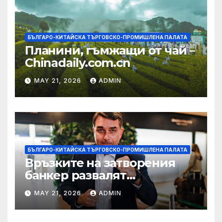
БЪЛГАРО-КИТАЙСКА ТЪРГОВСКО-ПРОМИШЛЕНА ПАЛАТА
Планини, гъмжащи от чай –
Chinadaily.com.cn
MAY 21, 2026
ADMIN
БЪЛГАРО-КИТАЙСКА ТЪРГОВСКО-ПРОМИШЛЕНА ПАЛАТА
Връзките на затворения
банкер развалят
надеждите на Флавио
MAY 21, 2026
ADMIN
Болсонаро за президент на
Бразилия