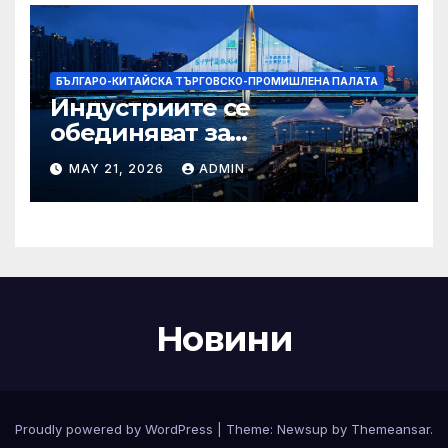
БЪЛГАРО-КИТАЙСКА ТЪРГОВСКО-ПРОМИШЛЕНА ПАЛАТА
Индустриите се
обединяват за
висококачествен растеж на
MAY 21, 2026
ADMIN
културния и
туристическия сектор
Новини
Proudly powered by WordPress
|
Theme:
Newsup
by
Themeansar
.