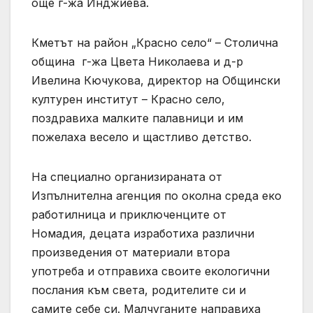
още г-жа Инджиева.
Кметът на район „Красно село“ – Столична
община г-жа Цвета Николаева и д-р
Ивелина Кючукова, директор на Общински
културен институт – Красно село,
поздравиха малките палавници и им
пожелаха весело и щастливо детство.
На специално организираната от
Изпълнителна агенция по околна среда еко
работилница и приключенците от
Номадия, децата изработиха различни
произведения от материали втора
употреба и отправиха своите екологични
послания към света, родителите си и
самите себе си. Малчуганите направиха