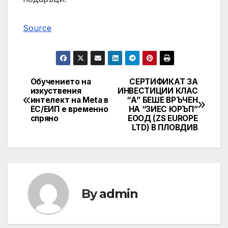
Source
Обучението на
СЕРТИФИКАТ ЗА
Post
изкуствения
ИНВЕСТИЦИИ КЛАС
интелект на Meta в
“А” БЕШЕ ВРЪЧЕН
navigation
ЕС/ЕИП е временно
НА “ЗИЕС ЮРЪП”
спряно
ЕООД (ZS EUROPE
LTD) В ПЛОВДИВ
By
admin