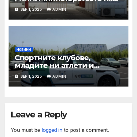
туризма и контролните
SEP 1, 2025
ADMIN
органи откриха нарушения
при пътувания
НОВИНИ
Спортните клубове,
младите ни атлети и
техните треньори имат
SEP 1, 2025
ADMIN
нужда от нашата подкрепа
и ние ще им я осигурим
Leave a Reply
You must be
logged in
to post a comment.