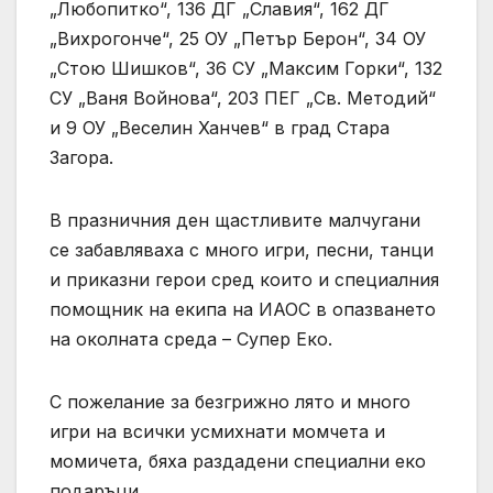
„Любопитко“, 136 ДГ „Славия“, 162 ДГ
„Вихрогонче“, 25 ОУ „Петър Берон“, 34 ОУ
„Стою Шишков“, 36 СУ „Максим Горки“, 132
СУ „Ваня Войнова“, 203 ПЕГ „Св. Методий“
и 9 ОУ „Веселин Ханчев“ в град Стара
Загора.
В празничния ден щастливите малчугани
се забавляваха с много игри, песни, танци
и приказни герои сред които и специалния
помощник на екипа на ИАОС в опазването
на околната среда – Супер Еко.
С пожелание за безгрижно лято и много
игри на всички усмихнати момчета и
момичета, бяха раздадени специални еко
подаръци.