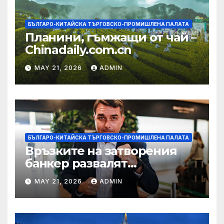
БЪЛГАРО-КИТАЙСКА ТЪРГОВСКО-ПРОМИШЛЕНА ПАЛАТА
Планини, гъмжащи от чай –
Chinadaily.com.cn
MAY 21, 2026
ADMIN
БЪЛГАРО-КИТАЙСКА ТЪРГОВСКО-ПРОМИШЛЕНА ПАЛАТА
Връзките на затворения
банкер развалят
надеждите на Флавио
MAY 21, 2026
ADMIN
Болсонаро за президент на
Бразилия