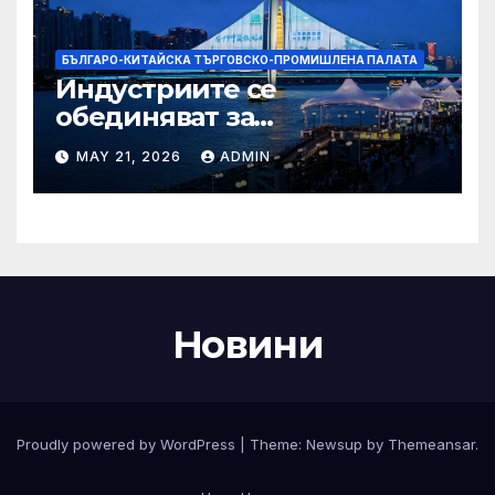
БЪЛГАРО-КИТАЙСКА ТЪРГОВСКО-ПРОМИШЛЕНА ПАЛАТА
Индустриите се
обединяват за
висококачествен растеж на
MAY 21, 2026
ADMIN
културния и
туристическия сектор
Новини
Proudly powered by WordPress
|
Theme:
Newsup
by
Themeansar
.