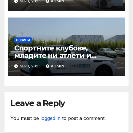
SEP 1, 2025
ADMIN
органи откриха нарушения
при пътувания
НОВИНИ
Спортните клубове,
младите ни атлети и
техните треньори имат
SEP 1, 2025
ADMIN
нужда от нашата подкрепа
и ние ще им я осигурим
Leave a Reply
You must be
logged in
to post a comment.