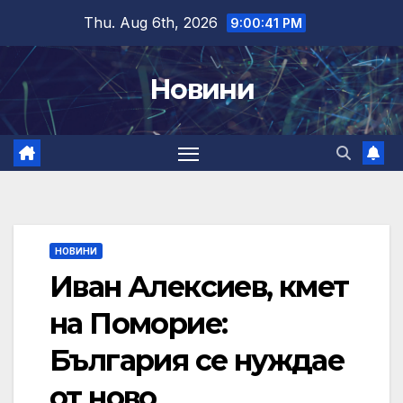
Skip
Thu. Aug 6th, 2026
9:00:41 PM
to
content
Новини
НОВИНИ
Иван Алексиев, кмет
на Поморие:
България се нуждае
от ново