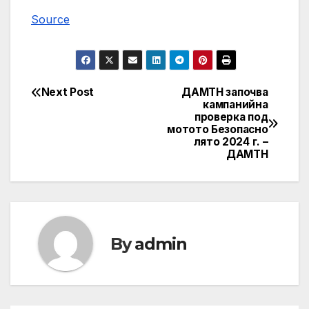
Source
Next Post
ДАМТН започва
Post
кампанийна
проверка под
navigation
мотото Безопасно
лято 2024 г. –
ДАМТН
By
admin