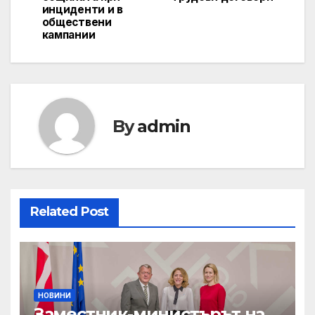
инциденти и в
обществени
кампании
By
admin
Related Post
НОВИНИ
Заместник-министърът на