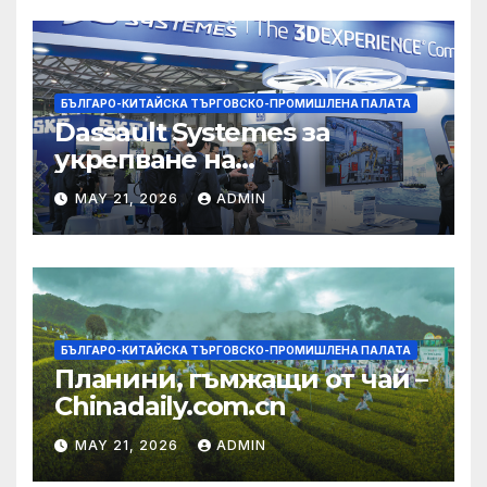
БЪЛГАРО-КИТАЙСКА ТЪРГОВСКО-ПРОМИШЛЕНА ПАЛАТА
Dassault Systemes за
укрепване на
изграждането на AI
MAY 21, 2026
ADMIN
екосистема в Китай
БЪЛГАРО-КИТАЙСКА ТЪРГОВСКО-ПРОМИШЛЕНА ПАЛАТА
Планини, гъмжащи от чай –
Chinadaily.com.cn
MAY 21, 2026
ADMIN