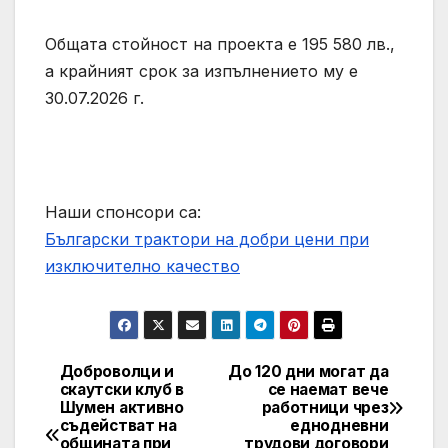
Общата стойност на проекта е 195 580 лв.,
а крайният срок за изпълнението му е
30.07.2026 г.
Наши спонсори са:
Български трактори на добри цени при
изключително качество
Доброволци и
До 120 дни могат да
Post
скаутски клуб в
се наемат вече
Шумен активно
работници чрез
navigation
съдействат на
еднодневни
общината при
трудови договори