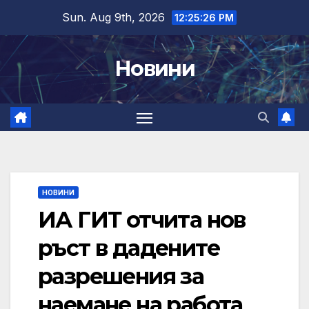
Skip
Sun. Aug 9th, 2026
12:25:27 PM
to
content
Новини
НОВИНИ
ИА ГИТ отчита нов
ръст в дадените
разрешения за
наемане на работа