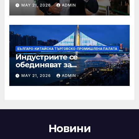
надеждите на Флавио
MAY 21, 2026
ADMIN
Болсонаро за президент на
Бразилия
БЪЛГАРО-КИТАЙСКА ТЪРГОВСКО-ПРОМИШЛЕНА ПАЛАТА
Индустриите се
обединяват за
висококачествен растеж на
MAY 21, 2026
ADMIN
културния и
туристическия сектор
Новини