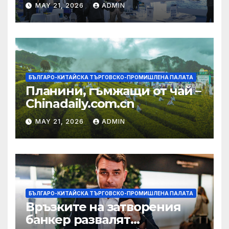
изграждането на AI
MAY 21, 2026
ADMIN
екосистема в Китай
БЪЛГАРО-КИТАЙСКА ТЪРГОВСКО-ПРОМИШЛЕНА ПАЛАТА
Планини, гъмжащи от чай –
Chinadaily.com.cn
MAY 21, 2026
ADMIN
БЪЛГАРО-КИТАЙСКА ТЪРГОВСКО-ПРОМИШЛЕНА ПАЛАТА
Връзките на затворения
банкер развалят