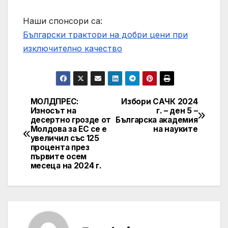
Наши спонсори са:
Български трактори на добри цени при
изключително качество
МОЛДПРЕС:
Избори САЧК 2024
Post
Износът на
г. – ден 5 –
десертно грозде от
Българска академия
navigation
Молдова за ЕС се е
на науките
увеличил със 125
процента през
първите осем
месеца на 2024 г.