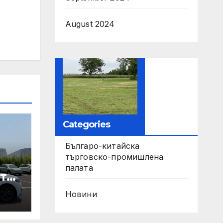
August 2024
Categories
Българо-китайска
търговско-промишлена
палата
те
Новини
ори