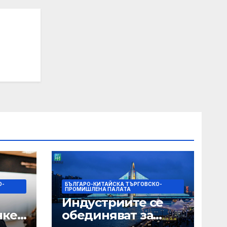
па
О-
БЪЛГАРО-КИТАЙСКА ТЪРГОВСКО-
ПРОМИШЛЕНА ПАЛАТА
Индустриите се
нкер
обединяват за