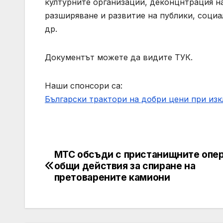
културните организации, деконцнтрация на
разширяване и развитие на публики, соци
др.
Документът можете да видите ТУК.
Наши спонсори са:
Български трактори на добри цени при из
МТС обсъди с пристанищните опе
Post
общи действия за спиране на
navigation
претоварените камиони