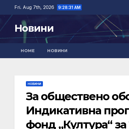
Skip
Fri. Aug 7th, 2026
9:28:33 AM
to
content
Новини
HOME
НОВИНИ
НОВИНИ
За обществено об
Индикативна прог
фонд „Култура“ за 