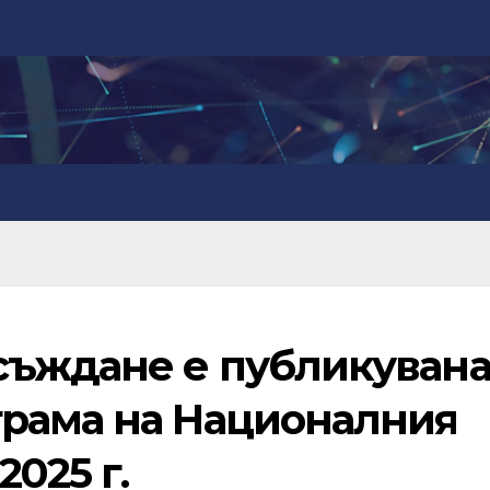
съждане е публикуван
рама на Националния
2025 г.