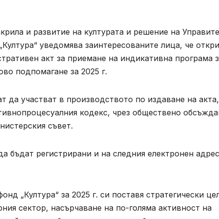
 закрила и развитие на културата и решение на Управит
 „Култура“ уведомява заинтересованите лица, че откр
тративен акт за приемане на индикативна програма з
во подпомагане за 2025 г.
т да участват в производството по издаване на акта,
ративнопроцесуалния кодекс, чрез обществено обсъжда
нистерския съвет.
а бъдат регистрирани и на следния електронен адрес
нд „Култура“ за 2025 г. си поставя стратегически це
рния сектор, насърчаване на по-голяма активност на