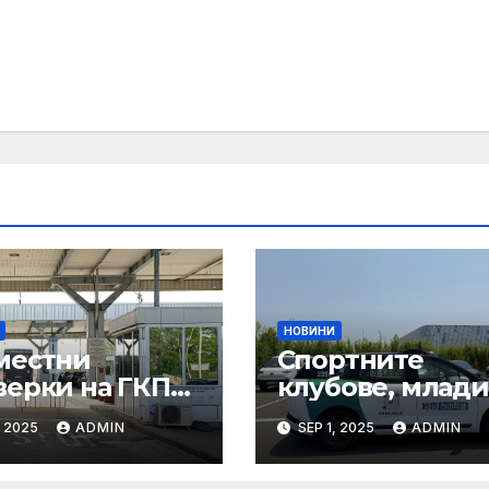
НОВИНИ
местни
Спортните
верки на ГКПП:
клубове, млади
истерството
ни атлети и
, 2025
ADMIN
SEP 1, 2025
ADMIN
уризма и
техните трень
тролните
имат нужда от