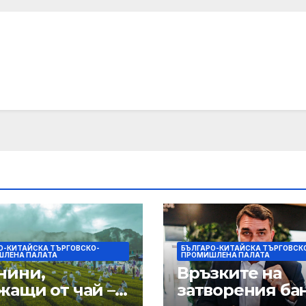
ани откриха
нашата подкре
ушения при
и ние ще им я
увания
осигурим
О-КИТАЙСКА ТЪРГОВСКО-
БЪЛГАРО-КИТАЙСКА ТЪРГОВСК
ЛЕНА ПАЛАТА
ПРОМИШЛЕНА ПАЛАТА
нини,
Връзките на
жащи от чай –
затворения ба