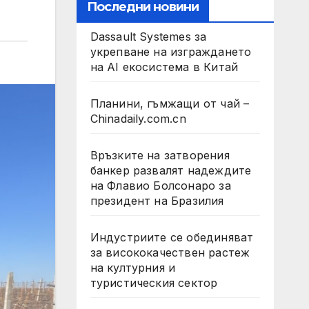
Последни новини
Dassault Systemes за
укрепване на изграждането
на AI екосистема в Китай
Планини, гъмжащи от чай –
Chinadaily.com.cn
Връзките на затворения
банкер развалят надеждите
на Флавио Болсонаро за
президент на Бразилия
Индустриите се обединяват
за висококачествен растеж
на културния и
туристическия сектор