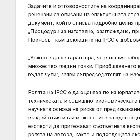
Задачите и отговорностите на координира
рецензии са описани на електронната стран
документ, който описва подробно целия пр
„Процедури за изготвяне, разглеждане, пр
Приносът към докладите на IPCC е добров
„Важно е да се гарантира, че в нашия наб
множество гледни точки. Приобщаването е 
бъдат чути“, заяви съпредседателят на Рабо
Ролята на IPCC е да оценява по изчерпател
техническата и социално-икономическата и
научната основа на риска от предизвикан
въздействия и възможностите за адаптаци
експерти да притежават съответната експе
ролята на автора, както и подходящата ек