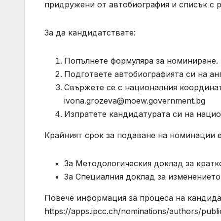
придружени от автобиография и списък с 
За да кандидатствате:
Попълнете формуляра за номиниране.
Подгответе автобиографията си на ан
Свържете се с националния координато
ivona.grozeva@moew.government.bg
Изпратете кандидатурата си на наци
Крайният срок за подаване на номинации е
За Методологическия доклад за кратк
За Специалния доклад за изменението 
Повече информация за процеса на кандида
https://apps.ipcc.ch/nominations/authors/publi