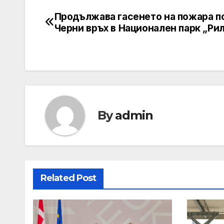
Продължава гасенето на пожара п
Post
Черни връх в Национален парк „Ри
navigation
By
admin
Related Post