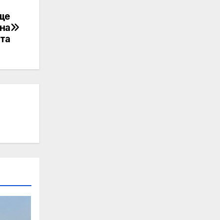
ще
на
та