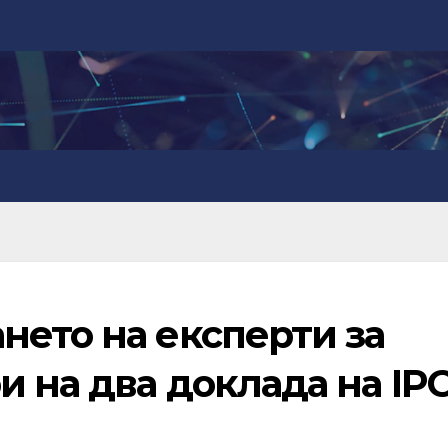
нето на експерти за
и на два доклада на IP