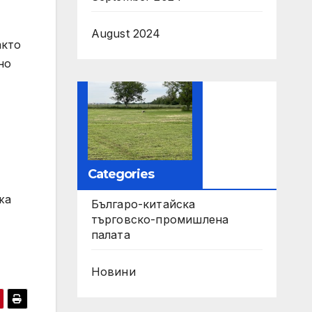
August 2024
акто
но
Categories
жа
Българо-китайска
търговско-промишлена
палата
Новини