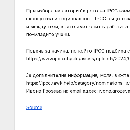
При избора на автори бюрото на IPCC взе
експертиза и националност. IPCC също так
и между тези, които имат опит в работата
по-младите учени.
Повече за начина, по който IPCC подбира 
https://www.ipcc.ch/site/assets/uploads/2024
За допълнителна информация, моля, вижте
https://ipcc.tawk.help/category/nomination
Ивона Грозева на email адрес:
ivona.groze
Source