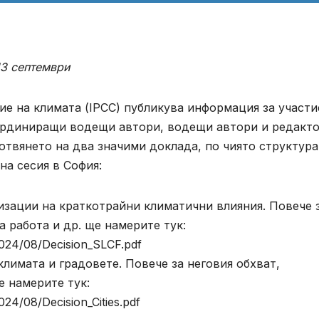
13 септември
е на климата (IPCC) публикува информация за участи
оординиращи водещи автори, водещи автори и редакт
готвянето на два значими доклада, по чиято структура
на сесия в София:
зации на краткотрайни климатични влияния. Повече 
а работа и др. ще намерите тук:
/2024/08/Decision_SLCF.pdf
лимата и градовете. Повече за неговия обхват,
е намерите тук:
024/08/Decision_Cities.pdf