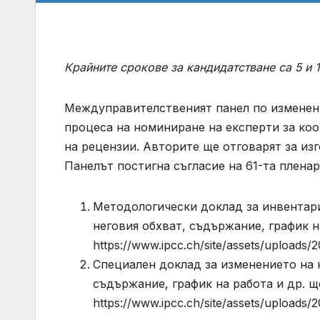
Крайните срокове за кандидатстване са 5 и 
Междуправителственият панел по изменени
процеса на номиниране на експерти за к
на рецензии. Авторите ще отговарят за из
Панелът постигна съгласие на 61-та пленар
Методологически доклад за инвентари
неговия обхват, съдържание, график н
https://www.ipcc.ch/site/assets/uploads
Специален доклад за изменението на к
съдържание, график на работа и др. щ
https://www.ipcc.ch/site/assets/uploads/2