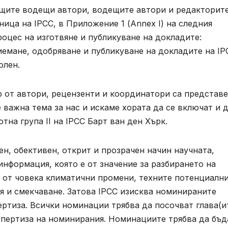
щите водещи автори, водещите автори и редакторите
ица на IPCC, в Приложение 1 (Annex I) на следния
оцес на изготвяне и публикуване на докладите:
иемане, одобряване и публикуване на докладите на IP
олен.
ор от автори, рецензенти и координатори са представ
важна тема за нас и искаме хората да се включат и 
тна група II на IPCC Барт ван ден Хърк.
ен, обективен, открит и прозрачен начин научната,
нформация, която е от значение за разбирането на
и от човека климатични промени, техните потенциалн
я и смекчаване. Затова IPCC изисква номинираните
ртиза. Всички номинации трябва да посочват глава(и
спертиза на номинирания. Номинациите трябва да бъд