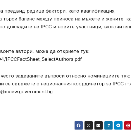
ма предвид редица фактори, като квалификация,
а търси баланс между приноса на мъжете и жените, к
 по докладите на IPCC и новите участници, включител
своите автори, може да откриете тук:
/04/IPCCFactSheet_SelectAuthors.pdf
 често задаваните въпроси относно номинациите тук:
s или се свържете с националния координатор за IPCC г-
va@moew.government.bg