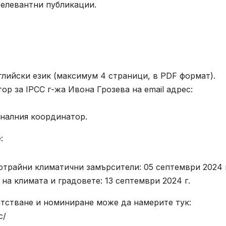
релевантни публикации.
глийски език (максимум 4 страници, в PDF формат).
р за IPCC г-жа Ивона Грозева на email адрес:
оналния координатор.
:
отрайни климатични замърсители: 05 септември 2024 
на климата и градовете: 13 септември 2024 г.
тстване и номиниране може да намерите тук:
c/