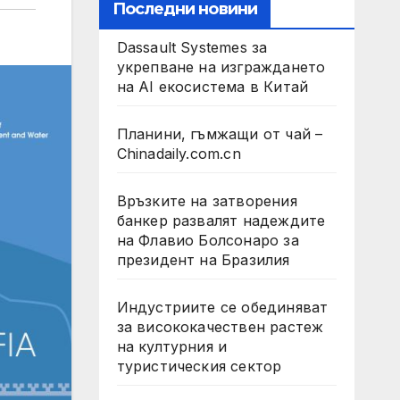
Последни новини
Dassault Systemes за
укрепване на изграждането
на AI екосистема в Китай
Планини, гъмжащи от чай –
Chinadaily.com.cn
Връзките на затворения
банкер развалят надеждите
на Флавио Болсонаро за
президент на Бразилия
Индустриите се обединяват
за висококачествен растеж
на културния и
туристическия сектор