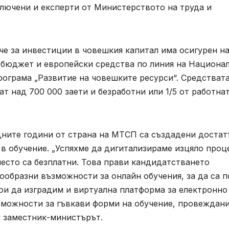
ключени и експерти от Министерството на труда и
е за инвестиции в човешкия капитал има осигурен на
я бюджет и европейски средства по линия на Национа
рограма „Развитие на човешките ресурси“. Средстват
ат над 700 000 заети и безработни или 1/5 от работна
дните години от страна на МТСП са създадени достат
 в обучение. „Успяхме да дигитализираме изцяло проц
често са безплатни. Това прави кандидатстването
ообразни възможности за онлайн обучения, за да са п
ои да изградим и виртуална платформа за електронно
зможности за гъвкави форми на обучение, провеждани
за заместник-министърът.