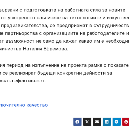
свързани с подготовката на работната сила за новите
т от ускореното навлизане на технологиите и изкустве
 предизвикателства, се предприемат в сътрудничеств
ме партньорства с организациите на работодателите и
ат възможност не само да кажат какво им е необходи
к-министър Наталия Ефремова.
ия период на изпълнение на проекта рамка с показат
а се реализират бъдещи конкретни дейности за
хната ефективност.
ключително качество