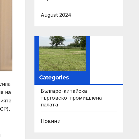
August 2024
Categories
сила
Българо-китайска
е на
търговско-промишлена
нията
палата
ИСР).
Новини
я