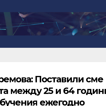
ремова: Поставили сме
ата между 25 и 64 годин
обучения ежегодно