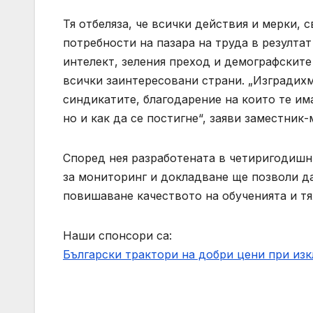
Тя отбеляза, че всички действия и мерки, 
потребности на пазара на труда в резулта
интелект, зеления преход и демографските
всички заинтересовани страни. „Изградих
синдикатите, благодарение на които те им
но и как да се постигне“, заяви заместни
Според нея разработената в четиригодишн
за мониторинг и докладване ще позволи д
повишаване качеството на обученията и тя
Наши спонсори са:
Български трактори на добри цени при из