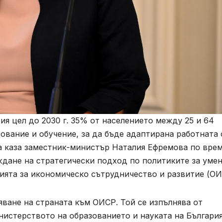
ия цел до 2030 г. 35% от населението между 25 и 64
зование и обучение, за да бъде адаптирана работната 
ва каза заместник-министър Наталия Ефремова по врем
ждане на стратегически подход по политиките за уме
цията за икономическо сътрудничество и развитие (О
ване на страната към ОИСР. Той се изпълнява от
нистерството на образованието и науката на Българи