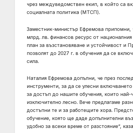
чрез междуведомствен екип, в който са в
социалната политика (МТСП).
Заместник-министър Ефремова припомни, ч
млрд. лв. финансов ресурс от национални
план за възстановяване и устойчивост и П
позволят до 2027 г. в обучения да се включ
сила.
Наталия Ефремова допълни, че през после
инструменти, за да се улесни включването
за достъп до нашите обучения, които най-
изключително лесно. Вече предлагаме разн
достъпни те и за работещите хора. Предст
обучение, която ще даде допълнителни въ
удобно за всеки време от разстояние“, ка