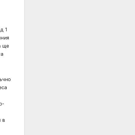
д 1
лния
а ще
та
ъчно
еса
о-
 в