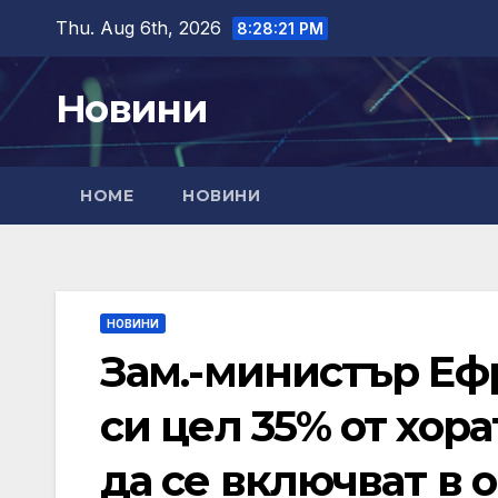
Skip
Thu. Aug 6th, 2026
8:28:22 PM
to
content
Новини
HOME
НОВИНИ
НОВИНИ
Зам.-министър Еф
си цел 35% от хор
да се включват в 