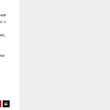
ния
о с
мо,
ели