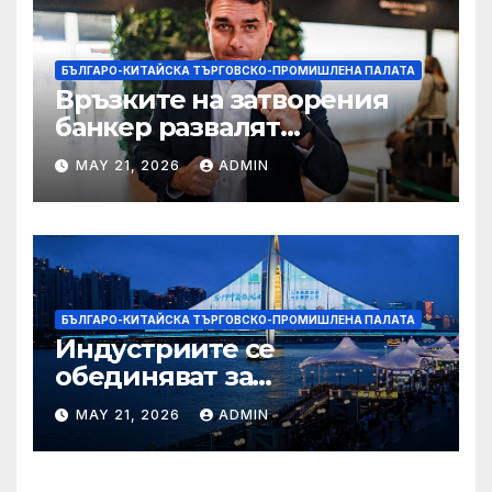
БЪЛГАРО-КИТАЙСКА ТЪРГОВСКО-ПРОМИШЛЕНА ПАЛАТА
Връзките на затворения
банкер развалят
надеждите на Флавио
MAY 21, 2026
ADMIN
Болсонаро за президент на
Бразилия
БЪЛГАРО-КИТАЙСКА ТЪРГОВСКО-ПРОМИШЛЕНА ПАЛАТА
Индустриите се
обединяват за
висококачествен растеж на
MAY 21, 2026
ADMIN
културния и
туристическия сектор