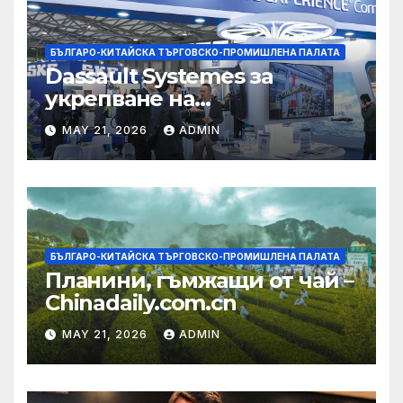
БЪЛГАРО-КИТАЙСКА ТЪРГОВСКО-ПРОМИШЛЕНА ПАЛАТА
Dassault Systemes за
укрепване на
изграждането на AI
MAY 21, 2026
ADMIN
екосистема в Китай
БЪЛГАРО-КИТАЙСКА ТЪРГОВСКО-ПРОМИШЛЕНА ПАЛАТА
Планини, гъмжащи от чай –
Chinadaily.com.cn
MAY 21, 2026
ADMIN