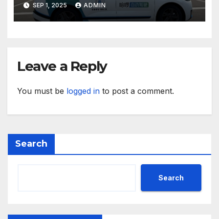
техните треньори имат
SEP 1, 2025
ADMIN
нужда от нашата подкрепа
и ние ще им я осигурим
Leave a Reply
You must be
logged in
to post a comment.
Search
Search