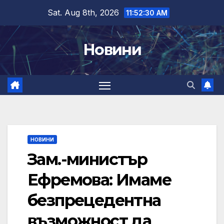
Skip
Sat. Aug 8th, 2026
11:52:31 AM
to
content
Новини
НОВИНИ
Зам.-министър
Ефремова: Имаме
безпрецедентна
възможност да