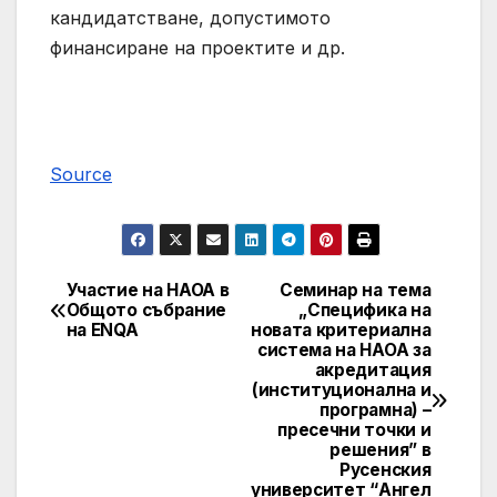
кандидатстване, допустимото
финансиране на проектите и др.
Source
Участие на НАОА в
Семинар на тема
Post
Oбщото събрание
„Специфика на
на ENQA
новата критериална
navigation
система на НАОА за
акредитация
(институционална и
програмна) –
пресечни точки и
решения” в
Русенския
университет “Ангел