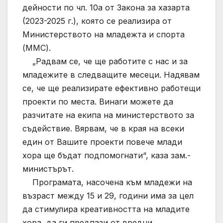
дейности по чл. 10а от Закона за хазарта
(2023-2025 г.), която се реализира от
Министерството на младежта и спорта
(ММС).
„Радвам се, че ще работите с нас и за
младежите в следващите месеци. Надявам
се, че ще реализирате ефективно работещи
проекти по места. Винаги можете да
разчитате на екипа на министерството за
съдействие. Вярвам, че в края на всеки
един от Вашите проекти повече млади
хора ще бъдат подпомогнати“, каза зам.-
министърът.
Програмата, насочена към младежи на
възраст между 15 и 29, години има за цел
да стимулира креативността на младите
хора, да ги предпази от вредни