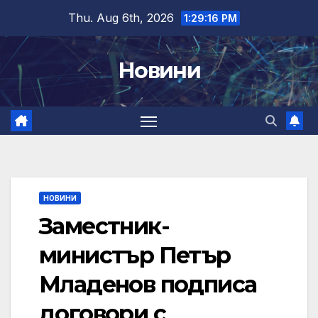
Skip
Thu. Aug 6th, 2026
1:29:16 PM
to
content
Новини
НОВИНИ
Заместник-
министър Петър
Младенов подписа
договори с