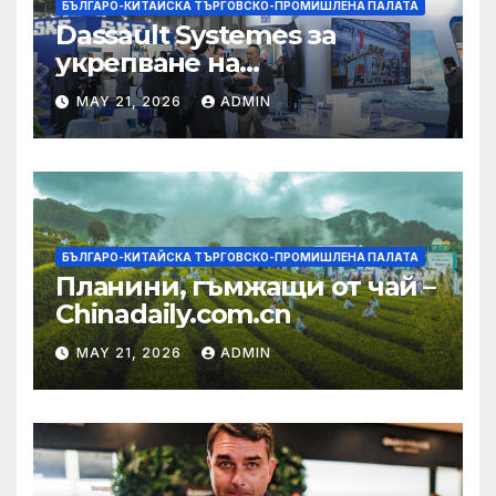
БЪЛГАРО-КИТАЙСКА ТЪРГОВСКО-ПРОМИШЛЕНА ПАЛАТА
Dassault Systemes за
укрепване на
изграждането на AI
MAY 21, 2026
ADMIN
екосистема в Китай
БЪЛГАРО-КИТАЙСКА ТЪРГОВСКО-ПРОМИШЛЕНА ПАЛАТА
Планини, гъмжащи от чай –
Chinadaily.com.cn
MAY 21, 2026
ADMIN