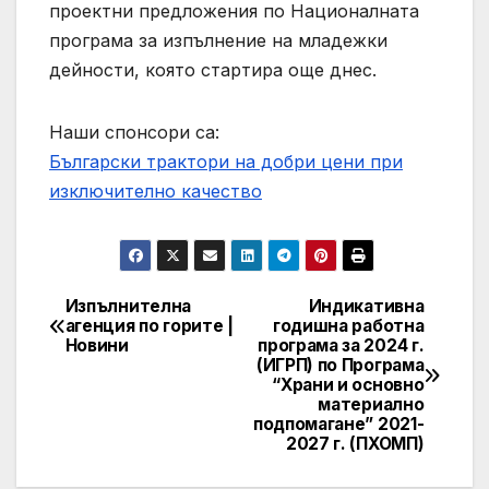
проектни предложения по Националната
програма за изпълнение на младежки
дейности, която стартира още днес.
Наши спонсори са:
Български трактори на добри цени при
изключително качество
Изпълнителна
Индикативна
Post
агенция по горите |
годишна работна
Новини
програма за 2024 г.
navigation
(ИГРП) по Програма
“Храни и основно
материално
подпомагане” 2021-
2027 г. (ПХОМП)