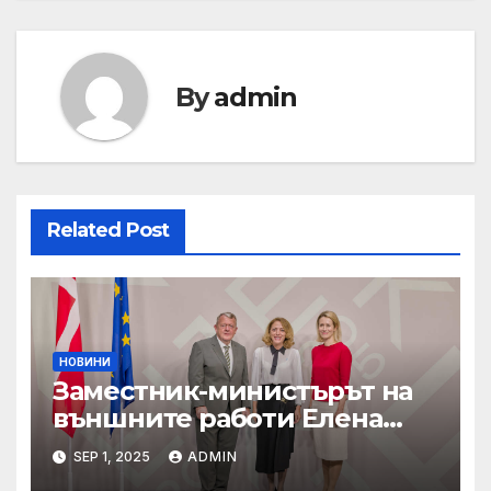
By
admin
Related Post
НОВИНИ
Заместник-министърът на
външните работи Елена
Шекерлетова участва в
SEP 1, 2025
ADMIN
неформалната среща на