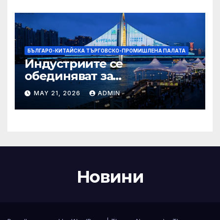
Бразилия
БЪЛГАРО-КИТАЙСКА ТЪРГОВСКО-ПРОМИШЛЕНА ПАЛАТА
Индустриите се
обединяват за
висококачествен растеж на
MAY 21, 2026
ADMIN
културния и
туристическия сектор
Новини