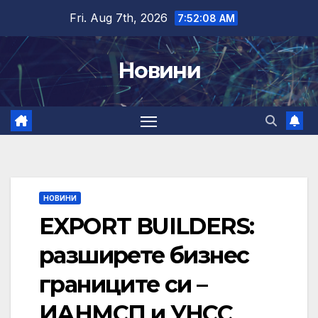
Skip
Fri. Aug 7th, 2026
7:52:08 AM
to
content
Новини
НОВИНИ
ЕXPORT BUILDERS:
разширете бизнес
границите си –
ИАНМСП и УНСС