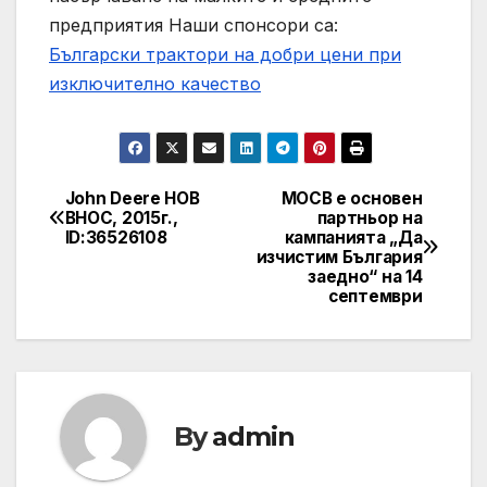
предприятия
Наши спонсори са:
Български трактори на добри цени при
изключително качество
John Deere НОВ
МОСВ е основен
Post
ВНОС, 2015г.,
партньор на
ID:36526108
кампанията „Да
navigation
изчистим България
заедно“ на 14
септември
By
admin