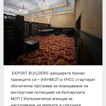
ЕXPORT BUILDERS: разширете бизнес
границите си – ИАНМСП и УНСС стартират
обучителна програма за повишаване на
експортния потенциал на българските
МСП | Изпълнителна агенция за
насърчаване на малките и средните