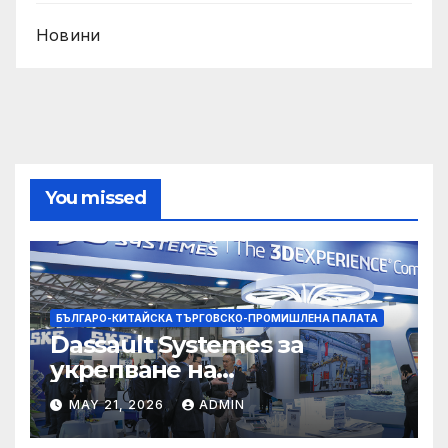
Новини
You missed
БЪЛГАРО-КИТАЙСКА ТЪРГОВСКО-ПРОМИШЛЕНА ПАЛАТА
Dassault Systemes за
укрепване на
изграждането на AI
MAY 21, 2026
ADMIN
екосистема в Китай