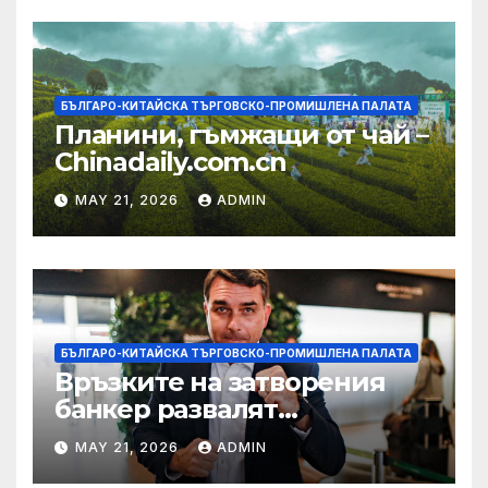
БЪЛГАРО-КИТАЙСКА ТЪРГОВСКО-ПРОМИШЛЕНА ПАЛАТА
Планини, гъмжащи от чай –
Chinadaily.com.cn
MAY 21, 2026
ADMIN
БЪЛГАРО-КИТАЙСКА ТЪРГОВСКО-ПРОМИШЛЕНА ПАЛАТА
Връзките на затворения
банкер развалят
надеждите на Флавио
MAY 21, 2026
ADMIN
Болсонаро за президент на