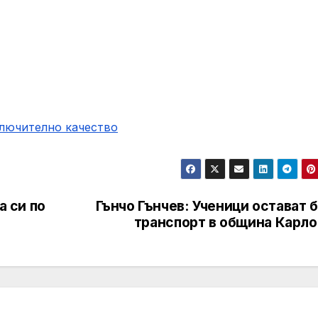
ключително качество
а си по
Гънчо Гънчев: Ученици остават 
транспорт в община Карло