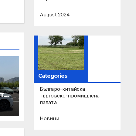
August 2024
Categories
Българо-китайска
те
търговско-промишлена
палата
ори
Новини
па