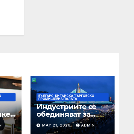
О-
БЪЛГАРО-КИТАЙСКА ТЪРГОВСКО-
ПРОМИШЛЕНА ПАЛАТА
Индустриите се
нкер
обединяват за
висококачествен
N
MAY 21, 2026
ADMIN
растеж на