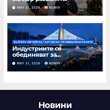
надеждите на Флавио
MAY 21, 2026
ADMIN
Болсонаро за президент на
Бразилия
БЪЛГАРО-КИТАЙСКА ТЪРГОВСКО-ПРОМИШЛЕНА ПАЛАТА
Индустриите се
обединяват за
висококачествен растеж на
MAY 21, 2026
ADMIN
културния и
туристическия сектор
Новини