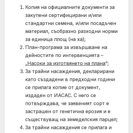
Копия на официалните документи за
закупени сертифицирани и/или
стандартни семена, и/или посадъчен
материал, съобразно разходни норми
за единица площ (на ха);
План-програма за извършване на
дейностите по интервенцията –
„
Насоки за изготвянето на плана
“;
За трайни насаждения, декларирани
като създадени в предходни години
се прилага копие от документ,
издаден от ИАСАС. С него се
потвърждава, че заявеният сорт е
застрашен от генетична ерозия и е
съществуващ на земеделския парцел;
За трайни насаждения се прилага и