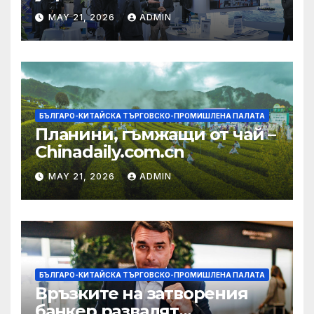
изграждането на AI
MAY 21, 2026
ADMIN
екосистема в Китай
БЪЛГАРО-КИТАЙСКА ТЪРГОВСКО-ПРОМИШЛЕНА ПАЛАТА
Планини, гъмжащи от чай –
Chinadaily.com.cn
MAY 21, 2026
ADMIN
БЪЛГАРО-КИТАЙСКА ТЪРГОВСКО-ПРОМИШЛЕНА ПАЛАТА
Връзките на затворения
банкер развалят