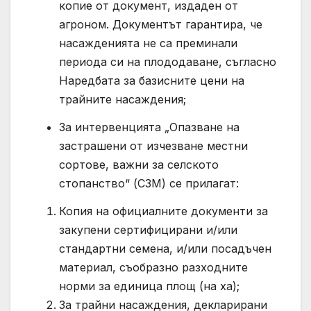
копие от документ, издаден от
агроном. Документът гарантира, че
насажденията не са преминали
периода си на плододаване, съгласно
Наредбата за базисните цени на
трайните насаждения;
За интервенцията „Опазване на
застрашени от изчезване местни
сортове, важни за селското
стопанство“ (СЗМ) се прилагат:
Копия на официалните документи за
закупени сертифицирани и/или
стандартни семена, и/или посадъчен
материал, съобразно разходните
норми за единица площ (на ха);
За трайни насаждения, декларирани