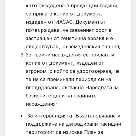
като създадена в предходни години,
се прилага копие от документ,
издаден от ИАСАС. Документът
потвърждава, че заявеният сорт е
застрашен от генетична ерозия и е
съществуващ на земеделския парцел;
За трайни насаждения се прилага и
копие от документ, издаден от
агроном, с който се удостоверява, че
те не са преминали периода си на
плододаване, съгласно Наредбата за
базисните цени на трайните
насаждения;
За интервенцията „Възстановяване и
поддържане на деградирали пасищни
територии“ се изисква План за