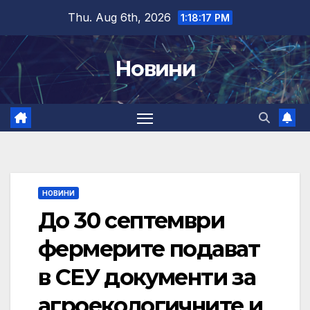
Skip
Thu. Aug 6th, 2026
1:18:18 PM
to
content
Новини
НОВИНИ
До 30 септември
фермерите подават
в СЕУ документи за
агроекологичните и