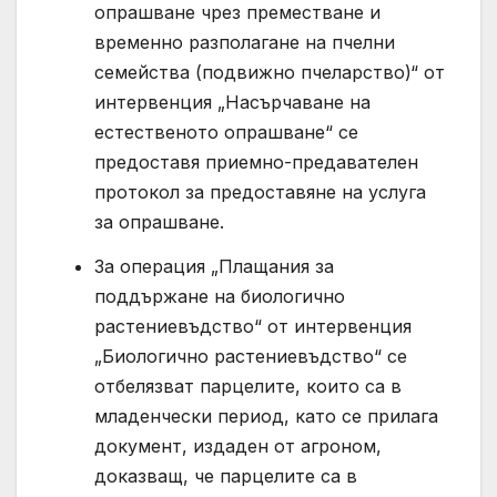
опрашване чрез преместване и
временно разполагане на пчелни
семейства (подвижно пчеларство)“ от
интервенция „Насърчаване на
естественото опрашване“ се
предоставя приемно-предавателен
протокол за предоставяне на услуга
за опрашване.
За операция „Плащания за
поддържане на биологично
растениевъдство“ от интервенция
„Биологично растениевъдство“ се
отбелязват парцелите, които са в
младенчески период, като се прилага
документ, издаден от агроном,
доказващ, че парцелите са в