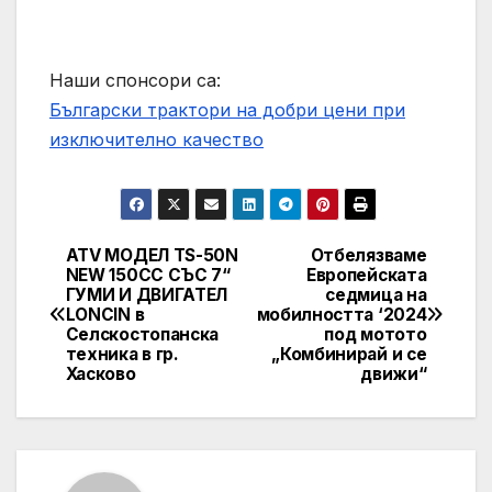
Наши спонсори са:
Български трактори на добри цени при
изключително качество
ATV МОДЕЛ TS-50N
Отбелязваме
Post
NEW 150CC СЪС 7“
Европейската
ГУМИ И ДВИГАТЕЛ
седмица на
navigation
LONCIN в
мобилността ‘2024
Селскостопанска
под мотото
техника в гр.
„Комбинирай и се
Хасково
движи“