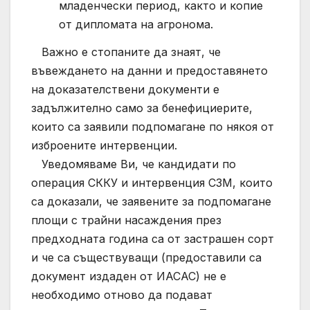
младенчески период, както и копие
от дипломата на агронома.
Важно е стопаните да знаят, че
въвеждането на данни и предоставянето
на доказателствени документи е
задължително само за бенефициерите,
които са заявили подпомагане по някоя от
изброените интервенции.
Уведомяваме Ви, че кандидати по
операция СККУ и интервенция СЗМ, които
са доказали, че заявените за подпомагане
площи с трайни насаждения през
предходната година са от застрашен сорт
и че са съществуващи (предоставили са
документ издаден от ИАСАС) не е
необходимо отново да подават