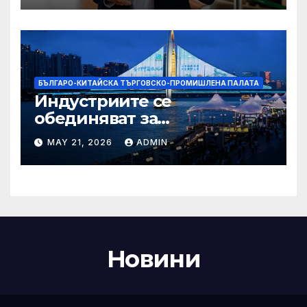
Бразилия
БЪЛГАРО-КИТАЙСКА ТЪРГОВСКО-ПРОМИШЛЕНА ПАЛАТА
Индустриите се
обединяват за
висококачествен растеж на
MAY 21, 2026
ADMIN
културния и
туристическия сектор
Новини