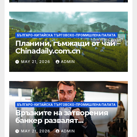
БЪЛГАРО-КИТАЙСКА ТЪРГОВСКО-ПРОМИШЛЕНА ПАЛАТА
Планини, гъмжащи от чай –
Chinadaily.com.cn
MAY 21, 2026
ADMIN
БЪЛГАРО-КИТАЙСКА ТЪРГОВСКО-ПРОМИШЛЕНА ПАЛАТА
Връзките на затворения
банкер развалят
надеждите на Флавио
MAY 21, 2026
ADMIN
Болсонаро за президент на