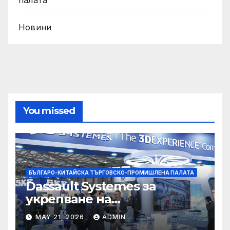
Новини
You missed
БЪЛГАРО-КИТАЙСКА ТЪРГОВСКО-ПРОМИШЛЕНА ПАЛАТА
Dassault Systemes за
укрепване на
изграждането на AI
MAY 21, 2026
ADMIN
екосистема в Китай