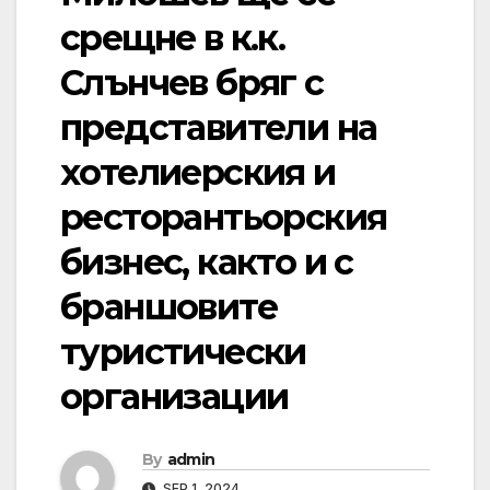
срещне в к.к.
Слънчев бряг с
представители на
хотелиерския и
ресторантьорския
бизнес, както и с
браншовите
туристически
организации
By
admin
SEP 1, 2024