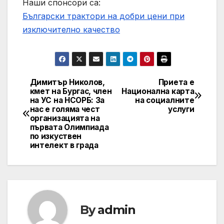
Наши спонсори са:
Български трактори на добри цени при
изключително качество
Димитър Николов,
Приета е
Post
кмет на Бургас, член
Национална карта
на УС на НСОРБ: За
на социалните
navigation
нас е голяма чест
услуги
организацията на
първата Олимпиада
по изкуствен
интелект в града
By
admin