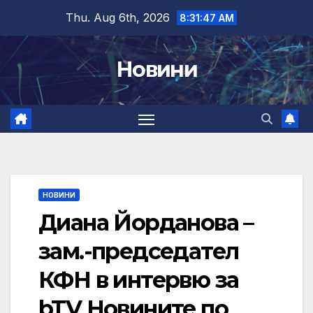
Skip
Thu. Aug 6th, 2026
8:31:48 AM
to
content
Новини
НОВИНИ
Диана Йорданова –
зам.-председател
КФН в интервю за
bTV Новините по