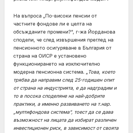
На въпроса „По-високи пенсии от
частните фондове ли е целта на
обсъжданите промени?“, г-жа Йорданова
сподели, че след извършения преглед на
пенсионното осигуряване в България от
страна на ОИСР е установено
функционирането на изключително
модерна пенсионна система. „
Това, което
трябва да направим след 25-годишен опит
от страна на индустрията, е да надградим и
то в посока споделяне на най-добрите
практики, а именно развиването на т.нар.
„мултифондова система“, тоест да се дава
възможност на лицата да избират различен
инвестиционен риск, в зависимост от своята