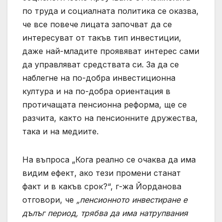
по труда и социалната политика се оказва,
че все повече лицата започват да се
интересуват от такъв тип инвестиции,
даже най-младите проявяват интерес сами
да управляват средствата си. За да се
наблегне на по-добра инвестиционна
култура и на по-добра ориентация в
протичащата пенсионна реформа, ще се
разчита, както на пенсионните дружества,
така и на медиите.
На въпроса „Кога реално се очаква да има
видим ефект, ако тези промени станат
факт и в какъв срок?“, г-жа Йорданова
отговори, че
„пенсионното инвестиране е
дълъг период, трябва да има натрупвания