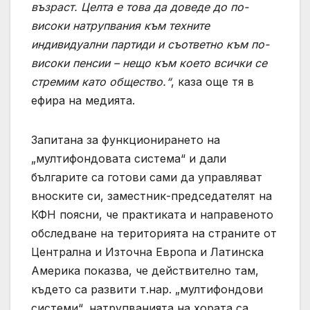
възраст. Целта е това да доведе до по-
високи натрупвания към техните
индивидуални партиди и съответно към по-
високи пенсии – нещо към което всички се
стремим като общество.“
, каза още тя в
ефира на медията.
Запитана за функционирането на
„мултифондовата система“ и дали
българите са готови сами да управляват
вноските си, заместник-председателят на
КФН поясни, че практиката и направеното
обследване на територията на страните от
Централна и Източна Европа и Латинска
Америка показва, че действително там,
където са развити т.нар. „мултифондови
системи“, натрупванията на хората са