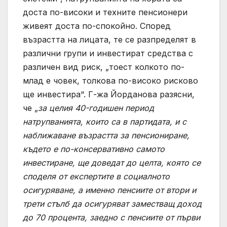
доста по-високи и техните пенсионери
живеят доста по-спокойно. Според
възрастта на лицата, те се разпределят в
различни групи и инвестират средства с
различен вид риск, „тоест колкото по-
млад е човек, толкова по-високо рисково
ще инвестира“. Г-жа Йорданова разясни,
че „
за целия 40-годишен период
натрупванията, които са в партидата, и с
наближаване възрастта за пенсиониране,
където е по-консервативно самото
инвестиране, ще доведат до целта, която се
споделя от експертите в социалното
осигуряване, а именно пенсиите от втори и
трети стълб да осигуряват заместващ доход
до 70 процента, заедно с пенсиите от първи