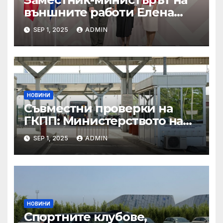
външните работи Елена
Шекерлетова участва в
SEP 1, 2025
ADMIN
неформалната среща на
министрите на външните
работи на ЕС във формат
„Гимних“ на 30 август 2025 г.
в Копенхаген
НОВИНИ
Съвместни проверки на
ГКПП: Министерството на
туризма и контролните
SEP 1, 2025
ADMIN
органи откриха нарушения
при пътувания
НОВИНИ
Спортните клубове,