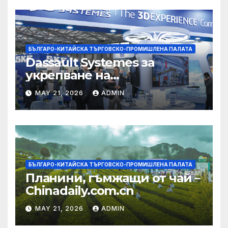
БЪЛГАРО-КИТАЙСКА ТЪРГОВСКО-ПРОМИШЛЕНА ПАЛАТА
Dassault Systemes за
укрепване на
изграждането на AI
MAY 21, 2026
ADMIN
екосистема в Китай
БЪЛГАРО-КИТАЙСКА ТЪРГОВСКО-ПРОМИШЛЕНА ПАЛАТА
Планини, гъмжащи от чай –
Chinadaily.com.cn
MAY 21, 2026
ADMIN