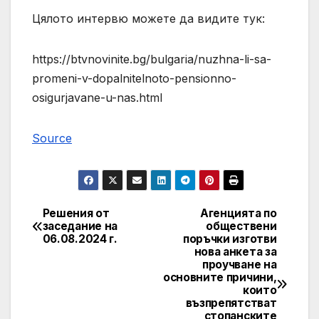
Цялото интервю можете да видите тук:
https://btvnovinite.bg/bulgaria/nuzhna-li-sa-
promeni-v-dopalnitelnoto-pensionno-
osigurjavane-u-nas.html
Source
Решения от
Агенцията по
Post
заседание на
обществени
06.08.2024 г.
поръчки изготви
navigation
нова анкета за
проучване на
основните причини,
които
възпрепятстват
стопанските