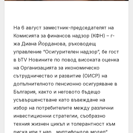
На 6 август заместник-председателят на
Комисията за финансов надзор (КФН) – г-
жа Диана Йорданова, ръководещ
управление “Осигурителен надзор”, бе гост
в bTV Новините по повод високата оценка
на Организацията за икономическо
сътрудничество и развитие (ОИСР) на
допълнителното пенсионно осигуряване в
България, както и неговото бъдещо
усъвършенстване като въвеждане на
избор на потребителите между различни
инвестиционни стратегии, съобразно
техния жизнен цикъл и толерантност към
риска или т.нар. „мултифондов модел“.