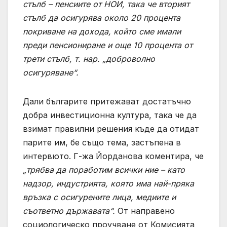
стълб – пенсиите от НОИ, така че вторият
стълб да осигурява около 20 процента
покриване на дохода, който сме имали
преди пенсиониране и още 10 процента от
трети стълб, т. нар. „доброволно
осигуряване“.
Дали българите притежават достатъчно
добра инвестиционна култура, така че да
взимат правилни решения къде да отидат
парите им, бе също тема, застъпена в
интервюто. Г-жа Йорданова коментира, че
„трябва да поработим всички ние – като
надзор, индустрията, която има най-пряка
връзка с осигурените лица, медиите и
съответно държавата“.
От направено
социологическо проучване от Комисията