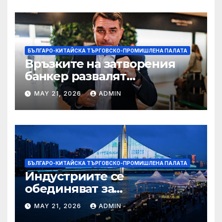
БЪЛГАРО-КИТАЙСКА ТЪРГОВСКО-ПРОМИШЛЕНА ПАЛАТА
Връзките на затворения
банкер развалят
надеждите на Флавио
MAY 21, 2026
ADMIN
Болсонаро за президент на
Бразилия
БЪЛГАРО-КИТАЙСКА ТЪРГОВСКО-ПРОМИШЛЕНА ПАЛАТА
Индустриите се
обединяват за
висококачествен растеж на
MAY 21, 2026
ADMIN
културния и