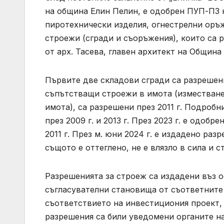
на община Елин Пелин, е одобрен ПУП-ПЗ н
пиротехнически изделия, огнестрелни оръж
строежи (сгради и съоръжения), които са р
от арх. Тасева, главен архитект на Община
Първите две складови сгради са разрешени 
съпътстващи строежи в имота (изместване
имота), са разрешени през 2011 г. Подробн
през 2009 г. и 2013 г. През 2023 г. е одобр
2011 г. През м. юни 2024 г. е издадено раз
същото е оттеглено, не е влязло в сила и с
Разрешенията за строеж са издадени въз 
съгласувателни становища от съответните 
съответствието на инвестициония проект, 
разрешения са били уведомени органите н