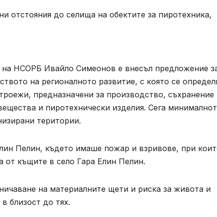
С на НСОРБ Ивайло Симеонов е внесъл предложение з
твото на регионалното развитие, с която се определ
строежи, предназначени за производство, съхранение
 вещества и пиротехнически изделия. Сега минимално
низирани територии.
Елин Пелин, където имаше пожар и взривове, при кои
а от къщите в село Гара Елин Пелин.
ничаване на материалните щети и риска за живота и
в близост до тях.