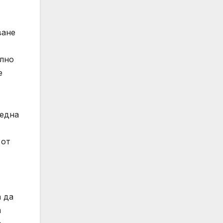
ване
ално
ще
редна
 от
а да
а