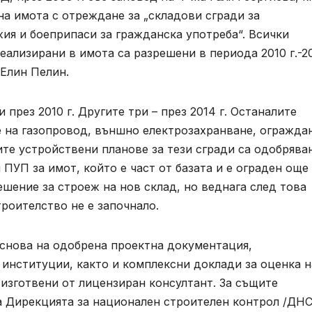
а имота с отреждане за „складови сгради за
ия и боеприпаси за гражданска употреба“. Всички
еализирани в имота са разрешени в периода 2010 г.-20
 Елин Пелин.
през 2010 г. Другите три – през 2014 г. Останалите
 на газопровод, външно електрозахранване, огражда
ите устройствени планове за тези сгради са одобрява
ен ПУП за имот, който е част от базата и е ограден още
решение за строеж на нов склад, но веднага след това
троителство не е започнало.
основа на одобрена проектна документация,
институции, както и комплексни доклади за оценка н
изготвени от лицензиран консултант. За същите
а Дирекцията за национален строителен контрол /ДНС