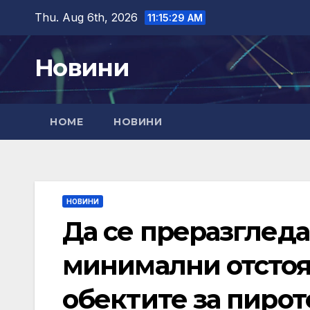
Skip
Thu. Aug 6th, 2026
11:15:31 AM
to
content
Новини
HOME
НОВИНИ
НОВИНИ
Да се преразгледа
минимални отстоя
обектите за пирот