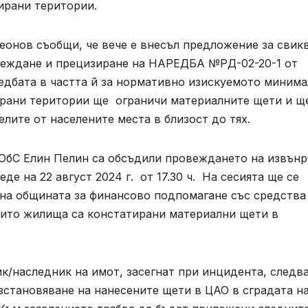
ирани територии.
онов съобщи, че вече е внесъл предложение за свик
леждане и прецизиране на НАРЕДБА №РД-02-20-1 от
аредбата в частта й за нормативно изискуемото миним
ирани територии ще ограничи материалните щети и 
елите от населените места в близост до тях.
 ОбС Елин Пелин са обсъдили провеждането на извън
де на 22 август 2024 г. от 17.30 ч. На сесията ще се
 на общината за финансово подпомагане със средства
иито жилища са констатирани материални щети в
к/наследник на имот, засегнат при инцидента, следв
ъзстановяване на нанесените щети в ЦАО в сградата н