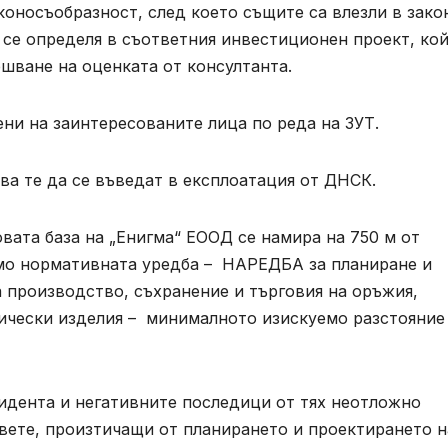
коносъобразност, след което същите са влезли в зако
 се определя в съответния инвестиционен проект, ко
ршване на оценката от консултанта.
ни на заинтересованите лица по реда на ЗУТ.
ква те да се въведат в експлоатация от ДНСК.
вата база на „Енигма“ ЕООД се намира на 750 м от
рямо нормативната уредба – НАРЕДБА за планиране и
 производство, съхранение и търговия на оръжия,
ически изделия – минималното изискуемо разстояние
идента и негативните последици от тях неотложно
вете, произтичащи от планирането и проектирането н