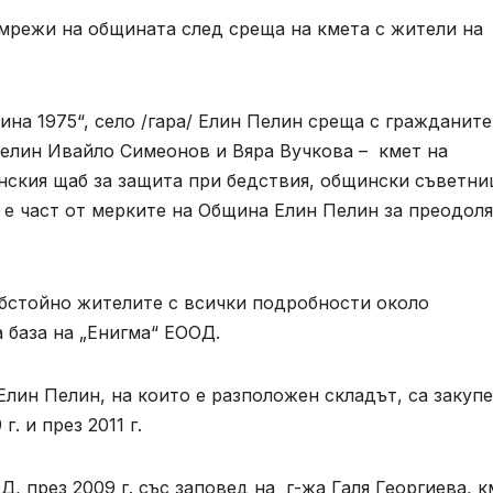
мрежи на общината след среща на кмета с жители на
лина 1975“, село /гара/ Елин Пелин среща с гражданите
елин Ивайло Симеонов и Вяра Вучкова – кмет на
нския щаб за защита при бедствия, общински съветн
 е част от мерките на Община Елин Пелин за преодол
бстойно жителите с всички подробности около
 база на „Енигма“ ЕООД.
Елин Пелин, на които е разположен складът, са закуп
. и през 2011 г.
, през 2009 г. със заповед на г-жа Галя Георгиева, к