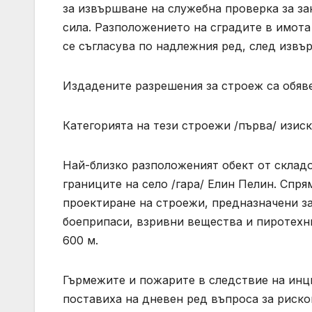
за извършване на служебна проверка за за
сила. Разположението на сградите в имота
се съгласува по надлежния ред, след извъ
Издадените разрешения за строеж са обяве
Категорията на тези строежи /първа/ изис
Най-близко разположеният обект от складо
границите на село /гара/ Елин Пелин. Сп
проектиране на строежи, предназначени за
боеприпаси, взривни вещества и пиротехн
600 м.
Гърмежите и пожарите в следствие на инц
поставиха на дневен ред въпроса за риско