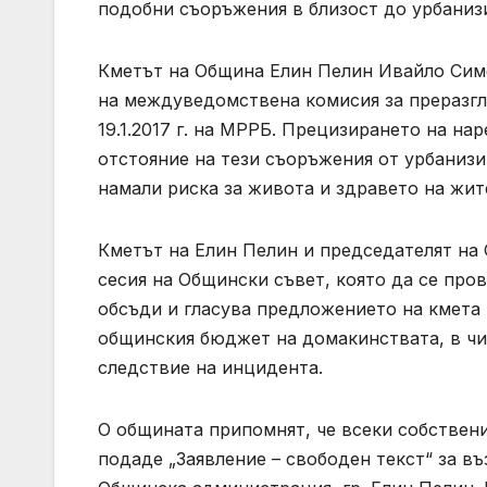
подобни съоръжения в близост до урбаниз
Кметът на Община Елин Пелин Ивайло Симе
на междуведомствена комисия за преразг
19.1.2017 г. на МРРБ. Прецизирането на н
отстояние на тези съоръжения от урбаниз
намали риска за живота и здравето на жит
Кметът на Елин Пелин и председателят на
сесия на Общински съвет, която да се прове
обсъди и гласува предложението на кмета
общинския бюджет на домакинствата, в ч
следствие на инцидента.
О общината припомнят, че всеки собствени
подаде „Заявление – свободен текст“ за в