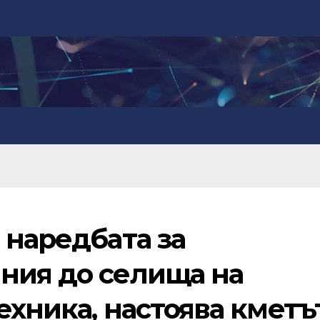
 наредбата за
ния до селища на
ехника, настоява кметъ