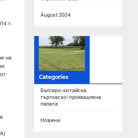
August 2024
14 г.
не на
ни
 от
Categories
Българо-китайска
търговско-промишлена
палата
а
Новини
К/