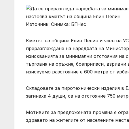
Източник: Снимка: БГНес
Кметът на община Елин Пелин и член на У
преразглеждане на наредбата на Министерс
изискванията за минимални отстояния на 
търговия на оръжия, боеприпаси, взривни
изискуемо разстояние е 600 метра от урба
Складовете за пиротехнически изделия в 
загинаха 4 души, са на отстояние 750 метр
Мотивите за предложената промяна е огра
здравето на жителите от населените места 