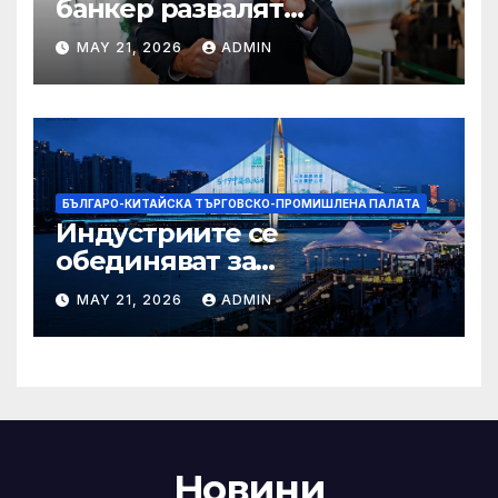
банкер развалят
надеждите на Флавио
MAY 21, 2026
ADMIN
Болсонаро за президент на
Бразилия
БЪЛГАРО-КИТАЙСКА ТЪРГОВСКО-ПРОМИШЛЕНА ПАЛАТА
Индустриите се
обединяват за
висококачествен растеж на
MAY 21, 2026
ADMIN
културния и
туристическия сектор
Новини