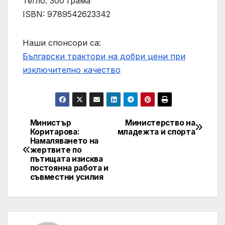
Тегло: 300 грама
ISBN: 9789542623342
Наши спонсори са:
Български трактори на добри цени при
изключително качество
Министър
Министерство на
Post
Коритарова:
младежта и спорта
Намаляването на
navigation
жертвите по
пътищата изисква
постоянна работа и
съвместни усилия