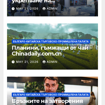
укрепване на
изграждането на AI
MAY 21, 2026
ADMIN
екосистема в Китай
БЪЛГАРО-КИТАЙСКА ТЪРГОВСКО-ПРОМИШЛЕНА ПАЛАТА
Планини, гъмжащи от чай –
Chinadaily.com.cn
MAY 21, 2026
ADMIN
БЪЛГАРО-КИТАЙСКА ТЪРГОВСКО-ПРОМИШЛЕНА ПАЛАТА
Връзките на затворения