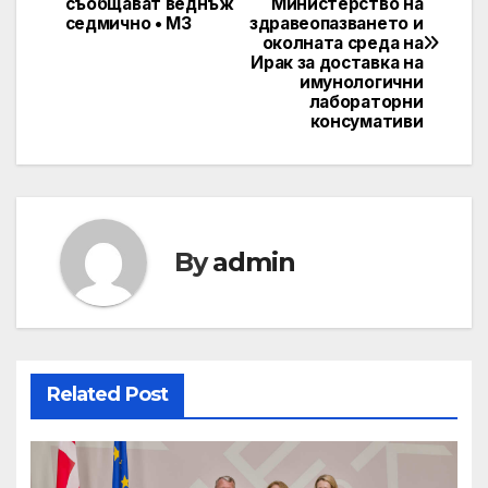
съобщават веднъж
Министерство на
navigation
седмично • МЗ
здравеопазването и
околната среда на
Ирак за доставка на
имунологични
лабораторни
консумативи
By
admin
Related Post