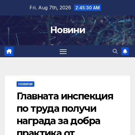
Skip
Fri. Aug 7th, 2026
2:45:31 AM
to
content
Новини
НОВИНИ
Главната инспекция
по труда получи
награда за добра
практика от