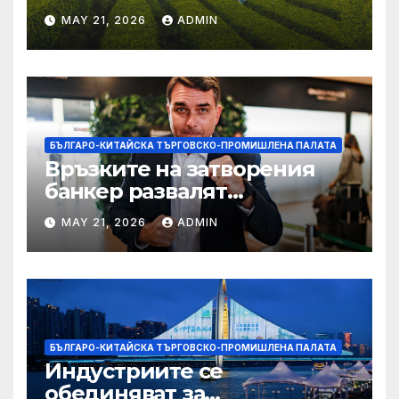
MAY 21, 2026
ADMIN
БЪЛГАРО-КИТАЙСКА ТЪРГОВСКО-ПРОМИШЛЕНА ПАЛАТА
Връзките на затворения
банкер развалят
надеждите на Флавио
MAY 21, 2026
ADMIN
Болсонаро за президент на
Бразилия
БЪЛГАРО-КИТАЙСКА ТЪРГОВСКО-ПРОМИШЛЕНА ПАЛАТА
Индустриите се
обединяват за