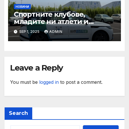
НОВИНИ
Спортните клубове,
младите ни атлети и
техните треньори имат
SEP 1, 2025
ADMIN
нужда от нашата подкрепа
и ние ще им я осигурим
Leave a Reply
You must be
logged in
to post a comment.
Search