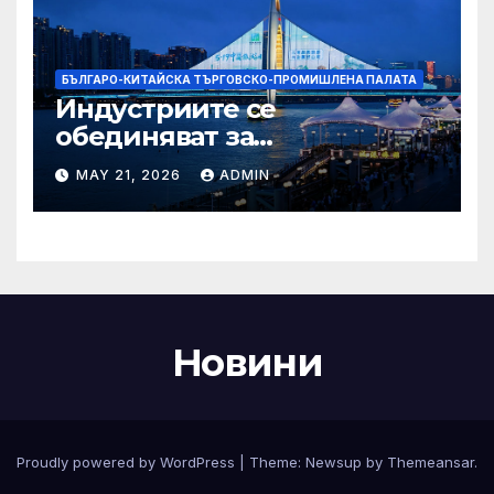
БЪЛГАРО-КИТАЙСКА ТЪРГОВСКО-ПРОМИШЛЕНА ПАЛАТА
Индустриите се
обединяват за
висококачествен растеж на
MAY 21, 2026
ADMIN
културния и
туристическия сектор
Новини
Proudly powered by WordPress
|
Theme:
Newsup
by
Themeansar
.