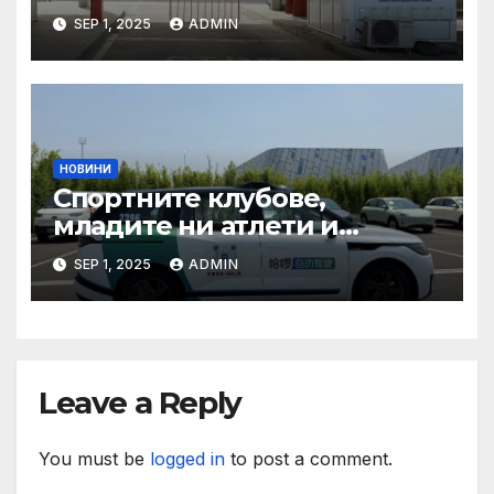
туризма и контролните
SEP 1, 2025
ADMIN
органи откриха нарушения
при пътувания
НОВИНИ
Спортните клубове,
младите ни атлети и
техните треньори имат
SEP 1, 2025
ADMIN
нужда от нашата подкрепа
и ние ще им я осигурим
Leave a Reply
You must be
logged in
to post a comment.