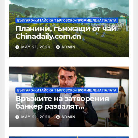
БЪЛГАРО-КИТАЙСКА ТЪРГОВСКО-ПРОМИШЛЕНА ПАЛАТА
Планини, гъмжащи от чай –
Chinadaily.com.cn
MAY 21, 2026
ADMIN
БЪЛГАРО-КИТАЙСКА ТЪРГОВСКО-ПРОМИШЛЕНА ПАЛАТА
Връзките на затворения
банкер развалят
надеждите на Флавио
MAY 21, 2026
ADMIN
Болсонаро за президент на
Бразилия