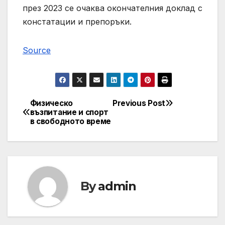
през 2023 се очаква окончателния доклад с
констатации и препоръки.
Source
Физическо
Previous Post
Post
възпитание и спорт
в свободното време
navigation
By
admin