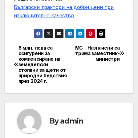
Български трактори на добри цени при
изключително качество
6 млн. лева са
МС – Назначени са
Post
осигурени за
трима заместник-
компенсиране на
министри
navigation
земеделски
стопани за щети от
природни бедствия
през 2024 г.
By
admin