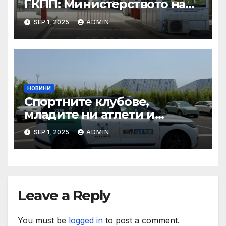
ГКПП: Министерството на
туризма и контролните
SEP 1, 2025
ADMIN
органи откриха нарушения
при пътувания
НОВИНИ
Спортните клубове,
младите ни атлети и
техните треньори имат
SEP 1, 2025
ADMIN
нужда от нашата подкрепа
и ние ще им я осигурим
Leave a Reply
You must be
logged in
to post a comment.