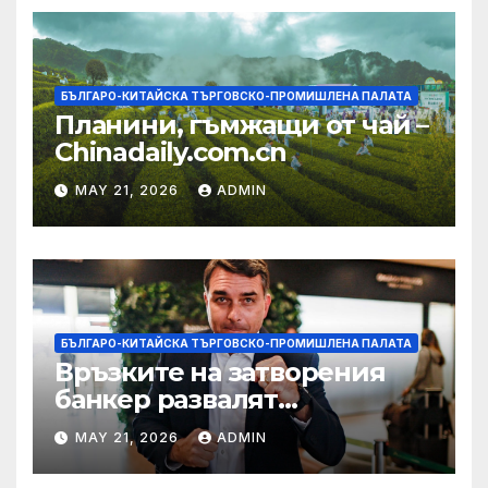
БЪЛГАРО-КИТАЙСКА ТЪРГОВСКО-ПРОМИШЛЕНА ПАЛАТА
Планини, гъмжащи от чай –
Chinadaily.com.cn
MAY 21, 2026
ADMIN
БЪЛГАРО-КИТАЙСКА ТЪРГОВСКО-ПРОМИШЛЕНА ПАЛАТА
Връзките на затворения
банкер развалят
надеждите на Флавио
MAY 21, 2026
ADMIN
Болсонаро за президент на
Бразилия