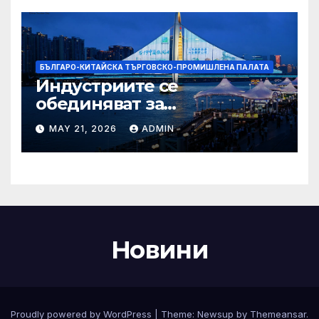
БЪЛГАРО-КИТАЙСКА ТЪРГОВСКО-ПРОМИШЛЕНА ПАЛАТА
Индустриите се
обединяват за
висококачествен растеж на
MAY 21, 2026
ADMIN
културния и
туристическия сектор
Новини
Proudly powered by WordPress
|
Theme:
Newsup
by
Themeansar
.