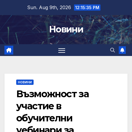
Skip
Sun. Aug 9th, 2026
12:15:36 PM
to
content
Новини
НОВИНИ
Възможност за
участие в
обучителни
уебинари за