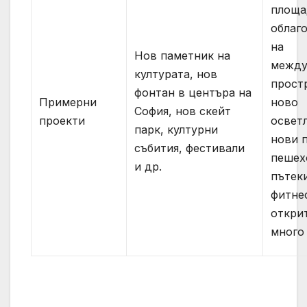
площа
облаг
на
Нов паметник на
между
културата, нов
прост
фонтан в центъра на
Примерни
ново
София, нов скейт
проекти
освет
парк, културни
нови 
събития, фестивали
пешех
и др.
пътек
фитне
откри
много 