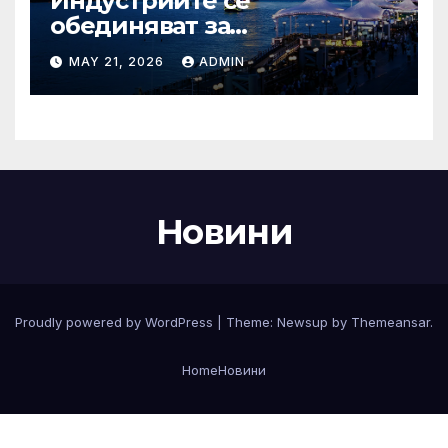
Индустриите се
обединяват за
висококачествен растеж на
MAY 21, 2026
ADMIN
културния и
туристическия сектор
Новини
Proudly powered by WordPress
|
Theme:
Newsup
by
Themeansar
.
Home
Новини