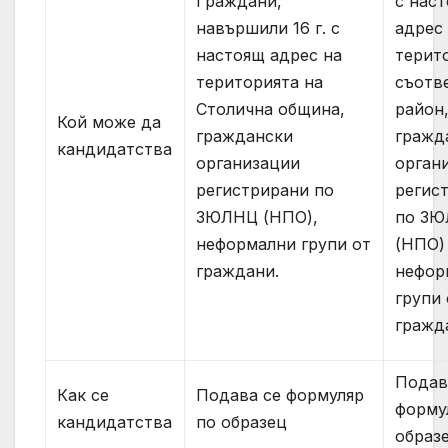
Граждани,
с нас
навършили 16 г. с
адрес
настоящ адрес на
терит
територията на
съотв
Столична община,
район
Кой може да
граждански
гражд
кандидатства
организации
орган
регистрирани по
регис
ЗЮЛНЦ (НПО),
по З
неформални групи от
(НПО)
граждани.
нефор
групи 
гражд
Подав
Как се
Подава се формуляр
форму
кандидатства
по образец
образ