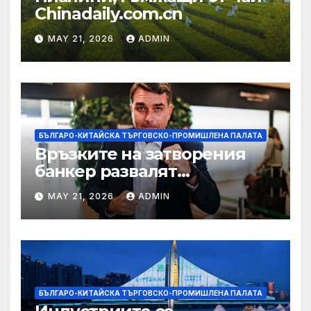
Chinadaily.com.cn
MAY 21, 2026
ADMIN
БЪЛГАРО-КИТАЙСКА ТЪРГОВСКО-ПРОМИШЛЕНА ПАЛАТА
Връзките на затворения
банкер развалят
надеждите на Флавио
MAY 21, 2026
ADMIN
Болсонаро за президент на
Бразилия
БЪЛГАРО-КИТАЙСКА ТЪРГОВСКО-ПРОМИШЛЕНА ПАЛАТА