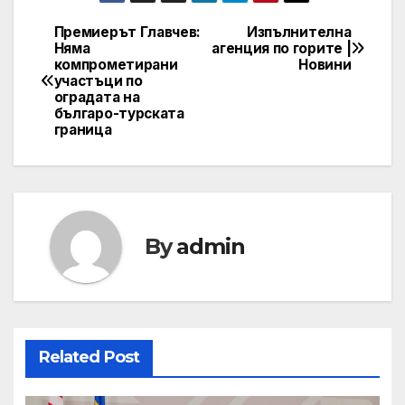
Премиерът Главчев:
Изпълнителна
Post
Няма
агенция по горите |
компрометирани
Новини
navigation
участъци по
оградата на
българо-турската
граница
By
admin
Related Post