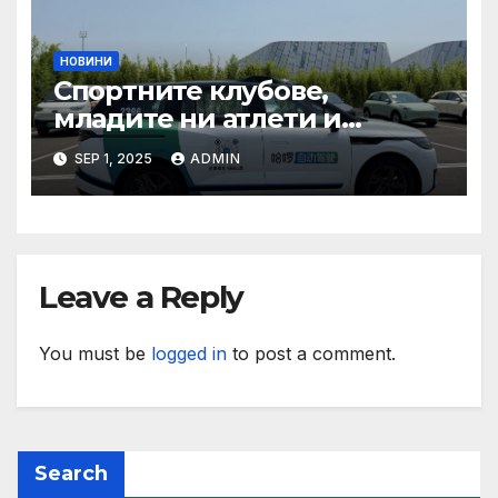
НОВИНИ
Спортните клубове,
младите ни атлети и
техните треньори имат
SEP 1, 2025
ADMIN
нужда от нашата подкрепа
и ние ще им я осигурим
Leave a Reply
You must be
logged in
to post a comment.
Search