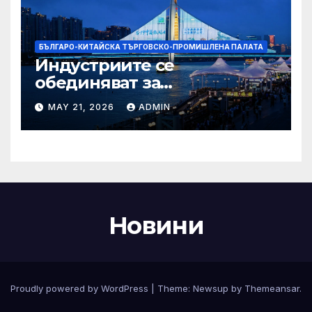
БЪЛГАРО-КИТАЙСКА ТЪРГОВСКО-ПРОМИШЛЕНА ПАЛАТА
Индустриите се
обединяват за
висококачествен растеж на
MAY 21, 2026
ADMIN
културния и
туристическия сектор
Новини
Proudly powered by WordPress
|
Theme:
Newsup
by
Themeansar
.