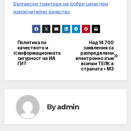
Български трактори на добри цени при
изключително качество
Политика по
Над 14 700
Post
качеството и
заявления са
информационната
разпределени
navigation
сигурност на ИА
електронно към
ГИТ
всички ТЕЛК в
страната • МЗ
By
admin