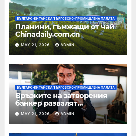
БЪЛГАРО-КИТАЙСКА ТЪРГОВСКО-ПРОМИШЛЕНА ПАЛАТА
Планини, гъмжащи от чай –
Chinadaily.com.cn
MAY 21, 2026
ADMIN
БЪЛГАРО-КИТАЙСКА ТЪРГОВСКО-ПРОМИШЛЕНА ПАЛАТА
Връзките на затворения
банкер развалят
надеждите на Флавио
MAY 21, 2026
ADMIN
Болсонаро за президент на
Бразилия