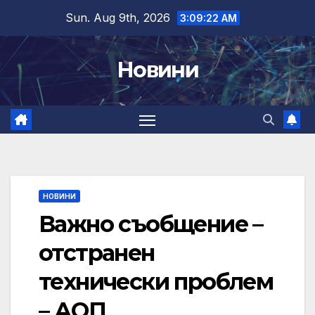
Skip
Sun. Aug 9th, 2026
3:09:23 AM
to
content
Новини
НОВИНИ
Важно съобщение –
отстранен
технически проблем
– АОП