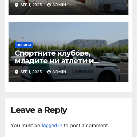
туризма и контролните
SEP 1, 2025
ADMIN
органи откриха нарушения
при пътувания
НОВИНИ
Спортните клубове,
младите ни атлети и
техните треньори имат
SEP 1, 2025
ADMIN
нужда от нашата подкрепа
и ние ще им я осигурим
Leave a Reply
You must be
logged in
to post a comment.