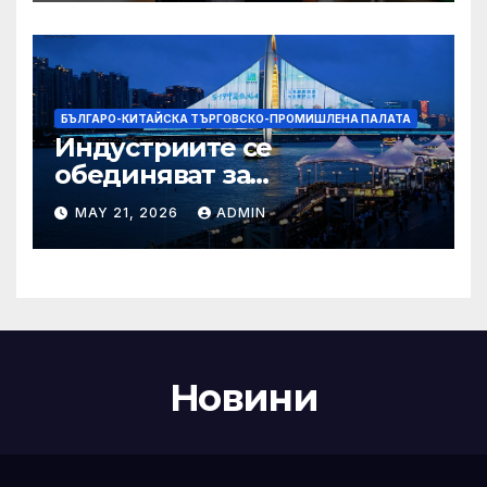
Бразилия
БЪЛГАРО-КИТАЙСКА ТЪРГОВСКО-ПРОМИШЛЕНА ПАЛАТА
Индустриите се
обединяват за
висококачествен растеж на
MAY 21, 2026
ADMIN
културния и
туристическия сектор
Новини