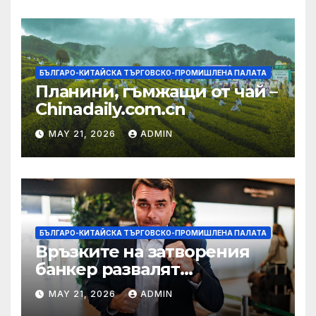
БЪЛГАРО-КИТАЙСКА ТЪРГОВСКО-ПРОМИШЛЕНА ПАЛАТА
Планини, гъмжащи от чай –
Chinadaily.com.cn
MAY 21, 2026
ADMIN
БЪЛГАРО-КИТАЙСКА ТЪРГОВСКО-ПРОМИШЛЕНА ПАЛАТА
Връзките на затворения
банкер развалят
надеждите на Флавио
MAY 21, 2026
ADMIN
Болсонаро за президент на