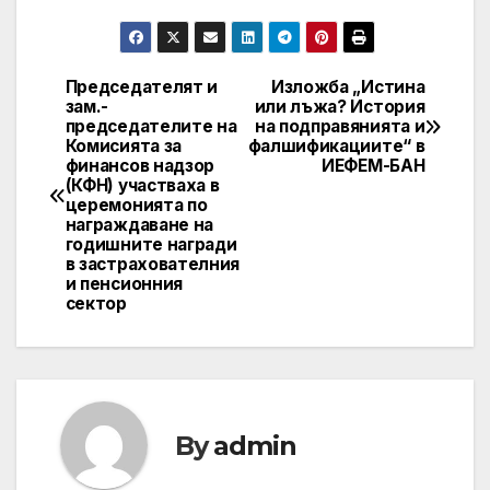
Председателят и
Изложба „Истина
Post
зам.-
или лъжа? История
председателите на
на подправянията и
navigation
Комисията за
фалшификациите“ в
финансов надзор
ИЕФЕМ-БАН
(КФН) участваха в
церемонията по
награждаване на
годишните награди
в застрахователния
и пенсионния
сектор
By
admin