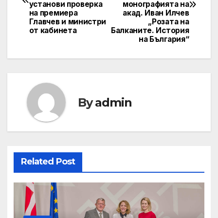
установи проверка
монографията на
на премиера
акад. Иван Илчев
Главчев и министри
„Розата на
от кабинета
Балканите. История
на България“
By
admin
Related Post