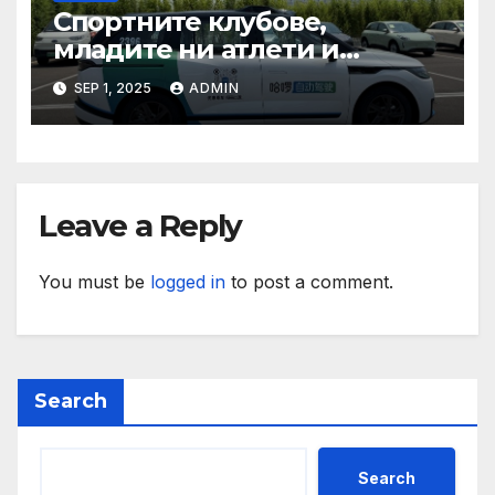
Спортните клубове,
младите ни атлети и
техните треньори имат
SEP 1, 2025
ADMIN
нужда от нашата подкрепа
и ние ще им я осигурим
Leave a Reply
You must be
logged in
to post a comment.
Search
Search