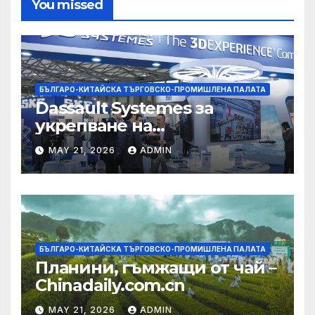
You missed
БЪЛГАРО-КИТАЙСКА ТЪРГОВСКО-ПРОМИШЛЕНА ПАЛАТА
Dassault Systemes за
укрепване на
изграждането на AI
MAY 21, 2026
ADMIN
екосистема в Китай
БЪЛГАРО-КИТАЙСКА ТЪРГОВСКО-ПРОМИШЛЕНА ПАЛАТА
Планини, гъмжащи от чай –
Chinadaily.com.cn
MAY 21, 2026
ADMIN