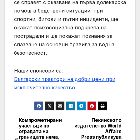
се справят с оказване на първа долекарска
помощ в бедствени ситуации, при
спортни, битови и пътни инциденти, ще
окажат психосоциална подкрепа на
пострадали и ще покажат познания за
спазване на основни правила за водна
безопасност.
Наши спонсори са:
Български трактори на добри цени при
изключително качество
Компрометирани
Пекинското
Post
участъци по
издателство World
оградата на
Affairs
navigation
границата няма,
Press публикува