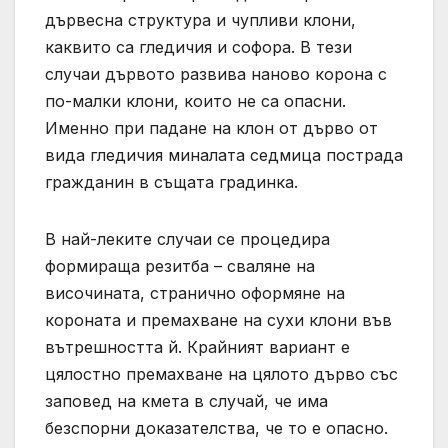
дървесна структура и чупливи клони,
каквито са гледичия и софора. В тези
случаи дървото развива наново корона с
по-малки клони, които не са опасни.
Именно при падане на клон от дърво от
вида гледичия миналата седмица пострада
гражданин в същата градинка.
В най-леките случаи се процедира
формираща резитба – сваляне на
височината, странично оформяне на
короната и премахване на сухи клони във
вътрешността й. Крайният вариант е
цялостно премахване на цялото дърво със
заповед на кмета в случай, че има
безспорни доказателства, че то е опасно.