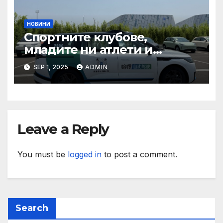
НОВИНИ
Спортните клубове,
младите ни атлети и
техните треньори имат
SEP 1, 2025
ADMIN
нужда от нашата подкрепа
и ние ще им я осигурим
Leave a Reply
You must be
logged in
to post a comment.
Search