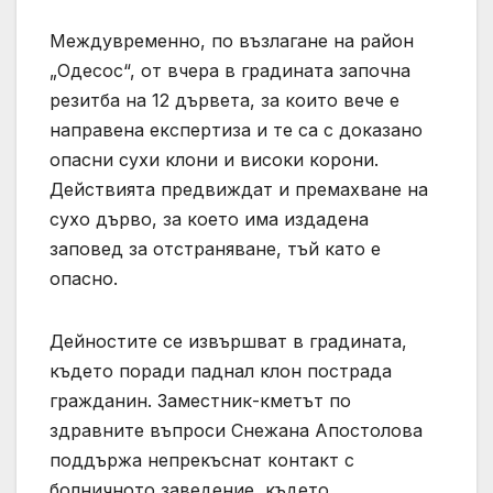
Междувременно, по възлагане на район
„Одесос“, от вчера в градината започна
резитба на 12 дървета, за които вече е
направена експертиза и те са с доказано
опасни сухи клони и високи корони.
Действията предвиждат и премахване на
сухо дърво, за което има издадена
заповед за отстраняване, тъй като е
опасно.
Дейностите се извършват в градината,
където поради паднал клон пострада
гражданин. Заместник-кметът по
здравните въпроси Снежана Апостолова
поддържа непрекъснат контакт с
болничното заведение, където