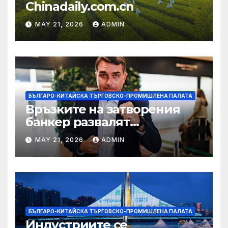
Chinadaily.com.cn
MAY 21, 2026
ADMIN
БЪЛГАРО-КИТАЙСКА ТЪРГОВСКО-ПРОМИШЛЕНА ПАЛАТА
Връзките на затворения
банкер развалят
надеждите на Флавио
MAY 21, 2026
ADMIN
Болсонаро за президент на
Бразилия
БЪЛГАРО-КИТАЙСКА ТЪРГОВСКО-ПРОМИШЛЕНА ПАЛАТА
Индустриите се