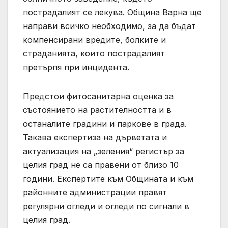
пострадалият се лекува. Община Варна ще
направи всичко необходимо, за да бъдат
компенсирани вредите, болките и
страданията, които пострадалият
претърпя при инцидента.
Предстои фитосанитарна оценка за
състоянието на растителността и в
останалите градини и паркове в града.
Такава експертиза на дърветата и
актуализация на „зеления“ регистър за
целия град не са правени от близо 10
години. Експертите към Общината и към
районните администрации правят
регулярни огледи и огледи по сигнали в
целия град.