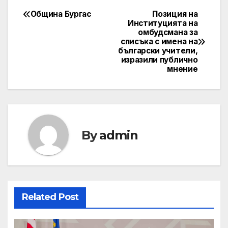
Община Бургас
Позиция на
Post
Институцията на
омбудсмана за
navigation
списъка с имена на
български учители,
изразили публично
мнение
By
admin
Related Post