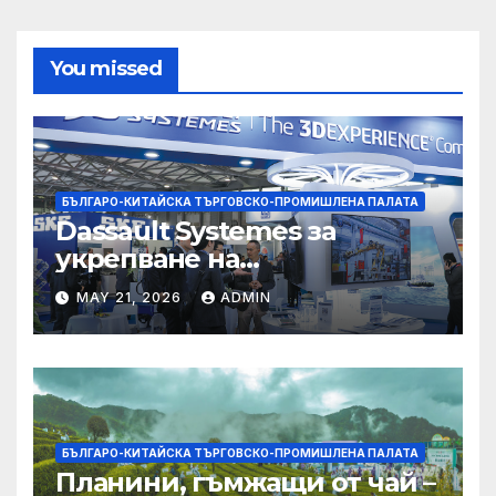
You missed
БЪЛГАРО-КИТАЙСКА ТЪРГОВСКО-ПРОМИШЛЕНА ПАЛАТА
Dassault Systemes за
укрепване на
изграждането на AI
MAY 21, 2026
ADMIN
екосистема в Китай
БЪЛГАРО-КИТАЙСКА ТЪРГОВСКО-ПРОМИШЛЕНА ПАЛАТА
Планини, гъмжащи от чай –