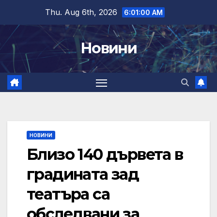
Skip
Thu. Aug 6th, 2026
6:01:01 AM
to
content
Новини
НОВИНИ
Близо 140 дървета в
градината зад
театъра са
обследвани за