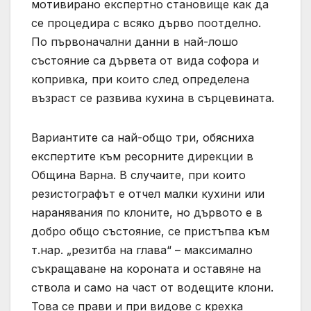
мотивирано експертно становище как да
се процедира с всяко дърво поотделно.
По първоначални данни в най-лошо
състояние са дървета от вида софора и
копривка, при които след определена
възраст се развива кухина в сърцевината.
Вариантите са най-общо три, обясниха
експертите към ресорните дирекции в
Община Варна. В случаите, при които
резистографът е отчел малки кухини или
наранявания по клоните, но дървото е в
добро общо състояние, се пристъпва към
т.нар. „резитба на глава“ – максимално
съкращаване на короната и оставяне на
ствола и само на част от водещите клони.
Това се прави и при видове с крехка