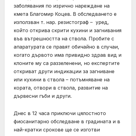
заболявания по изрично нареждане на
кмета Благомир Коцев. В обследването е
използван т. нар. резистограф – уред,
който открива скрити кухини и загнивания
във вътрешността на ствола. Пробите с
апаратурата се правят обичайно в случаи,
когато дървото има привидно здрав вид и
клоните му са раззеленени, но експертите
откриват други индикации за загниване
или кухини в ствола – потъмняване на
кората, отвори в ствола, развитие на
дървесни гъби и други.
Днес в 12 часа приключи цялостното
фиосанитарно обследване в градината и в
най-кратки срокове ще се изготви