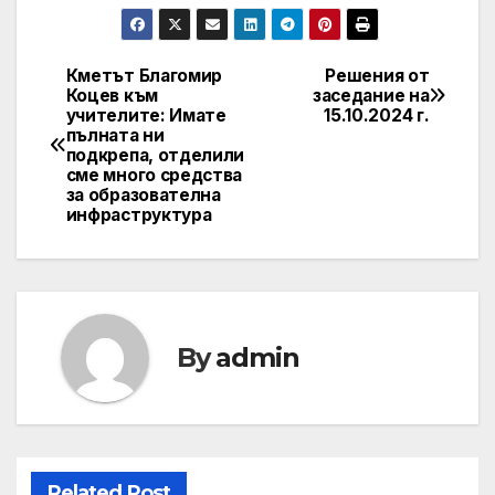
Кметът Благомир
Решения от
Post
Коцев към
заседание на
учителите: Имате
15.10.2024 г.
navigation
пълната ни
подкрепа, отделили
сме много средства
за образователна
инфраструктура
By
admin
Related Post