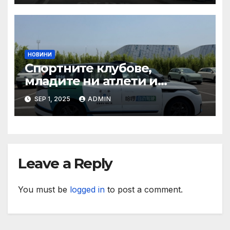
при пътувания
НОВИНИ
Спортните клубове,
младите ни атлети и
техните треньори имат
SEP 1, 2025
ADMIN
нужда от нашата подкрепа
и ние ще им я осигурим
Leave a Reply
You must be
logged in
to post a comment.