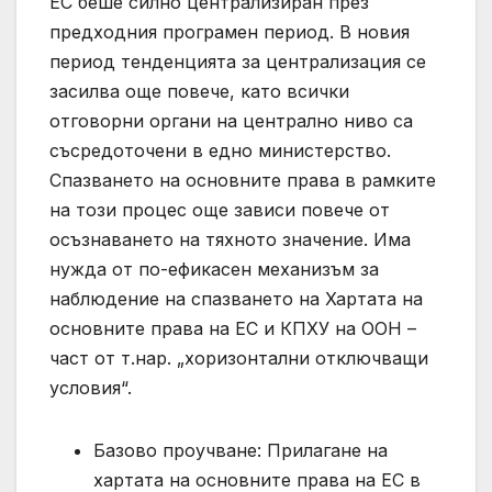
ЕС беше силно централизиран през
предходния програмен период. В новия
период тенденцията за централизация се
засилва още повече, като всички
отговорни органи на централно ниво са
съсредоточени в едно министерство.
Спазването на основните права в рамките
на този процес още зависи повече от
осъзнаването на тяхното значение. Има
нужда от по-ефикасен механизъм за
наблюдение на спазването на Хартата на
основните права на ЕС и КПХУ на ООН –
част от т.нар. „хоризонтални отключващи
условия“.
Базово проучване: Прилагане на
хартата на основните права на ЕС в