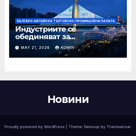
БЪЛГАРО-КИТАЙСКА ТЪРГОВСКО-ПРОМИШЛЕНА ПАЛАТА
Индустриите се
обединяват за
висококачествен растеж на
MAY 21, 2026
ADMIN
културния и
туристическия сектор
Новини
Proudly powered by WordPress
|
Theme:
Newsup
by
Themeansar
.