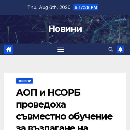
Skip
Thu. Aug 6th, 2026
6:17:28 PM
to
content
Новини
НОВИНИ
АОП и НСОРБ
проведоха
съвместно обучение
за възлагане на