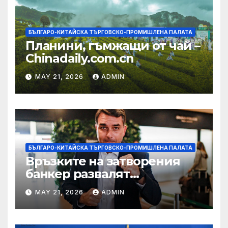
БЪЛГАРО-КИТАЙСКА ТЪРГОВСКО-ПРОМИШЛЕНА ПАЛАТА
Планини, гъмжащи от чай –
Chinadaily.com.cn
MAY 21, 2026
ADMIN
БЪЛГАРО-КИТАЙСКА ТЪРГОВСКО-ПРОМИШЛЕНА ПАЛАТА
Връзките на затворения
банкер развалят
надеждите на Флавио
MAY 21, 2026
ADMIN
Болсонаро за президент на
Бразилия