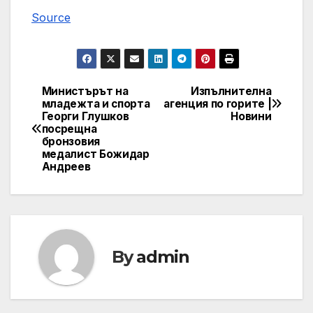
Source
Министърът на
Изпълнителна
Post
младежта и спорта
агенция по горите |
Георги Глушков
Новини
navigation
посрещна
бронзовия
медалист Божидар
Андреев
By
admin