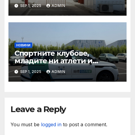
туризма и контролните
SEP 1, 2025
ADMIN
органи откриха нарушения
при пътувания
НОВИНИ
Спортните клубове,
младите ни атлети и
техните треньори имат
SEP 1, 2025
ADMIN
нужда от нашата подкрепа
и ние ще им я осигурим
Leave a Reply
You must be
logged in
to post a comment.