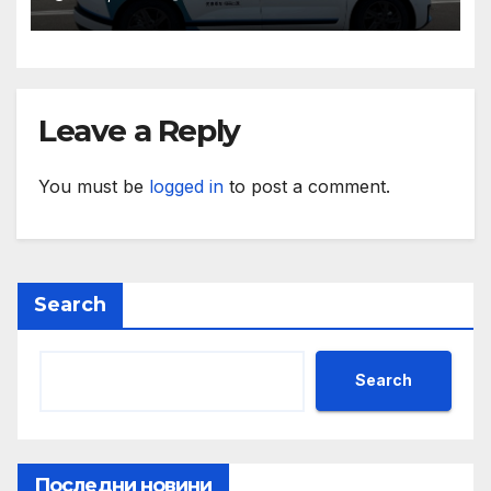
нужда от нашата подкрепа
и ние ще им я осигурим
Leave a Reply
You must be
logged in
to post a comment.
Search
Search
Последни новини