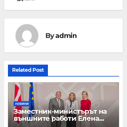
By
admin
Related Post
НОВИНИ
Заместник-министърът на
външните работи Елена
Шекерлетова участва в