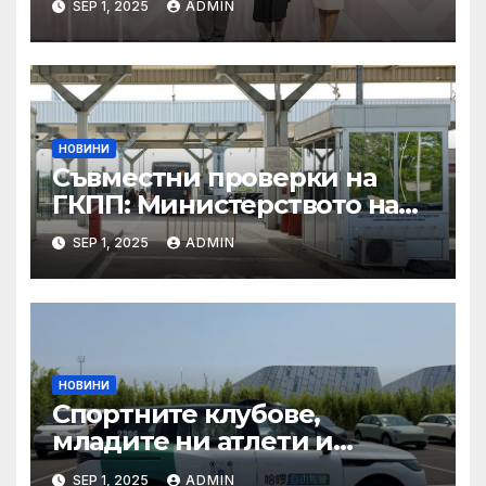
SEP 1, 2025
ADMIN
неформалната среща на
министрите на външните
работи на ЕС във формат
„Гимних“ на 30 август 2025 г.
в Копенхаген
НОВИНИ
Съвместни проверки на
ГКПП: Министерството на
туризма и контролните
SEP 1, 2025
ADMIN
органи откриха нарушения
при пътувания
НОВИНИ
Спортните клубове,
младите ни атлети и
техните треньори имат
SEP 1, 2025
ADMIN