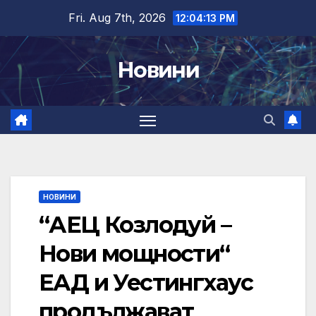
Skip
Fri. Aug 7th, 2026
12:04:14 PM
to
content
Новини
НОВИНИ
“АЕЦ Козлодуй –
Нови мощности“
ЕАД и Уестингхаус
продължават