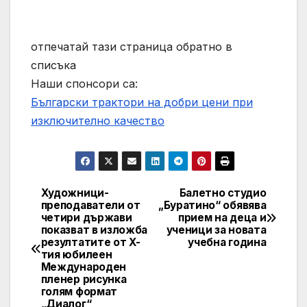
отпечатай тази страница обратно в
списъка
Наши спонсори са:
Български трактори на добри цени при
изключително качество
Художници-
Балетно студио
Post
преподаватели от
„Буратино“ обявява
четири държави
прием на деца и
navigation
показват в изложба
ученици за новата
резултатите от X-
учебна година
тия юбилеен
Международен
пленер рисунка
голям формат
„Диалог“