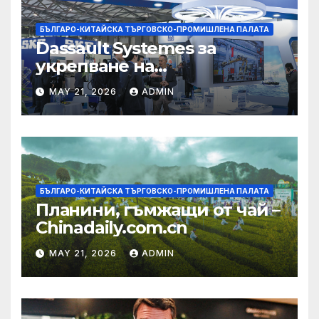
БЪЛГАРО-КИТАЙСКА ТЪРГОВСКО-ПРОМИШЛЕНА ПАЛАТА
Dassault Systemes за
укрепване на
изграждането на AI
MAY 21, 2026
ADMIN
екосистема в Китай
БЪЛГАРО-КИТАЙСКА ТЪРГОВСКО-ПРОМИШЛЕНА ПАЛАТА
Планини, гъмжащи от чай –
Chinadaily.com.cn
MAY 21, 2026
ADMIN