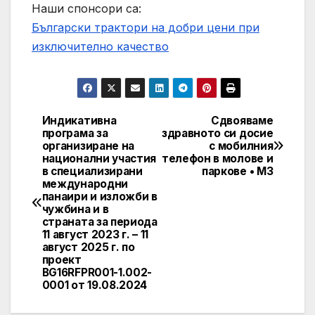
Наши спонсори са:
Български трактори на добри цени при
изключително качество
Индикативна
Сдвояваме
Post
програма за
здравното си досие
организиране на
с мобилния
navigation
национални участия
телефон в молове и
в специализирани
паркове • МЗ
международни
панаири и изложби в
чужбина и в
страната за периода
11 август 2023 г. – 11
август 2025 г. по
проект
BG16RFPR001-1.002-
0001 от 19.08.2024