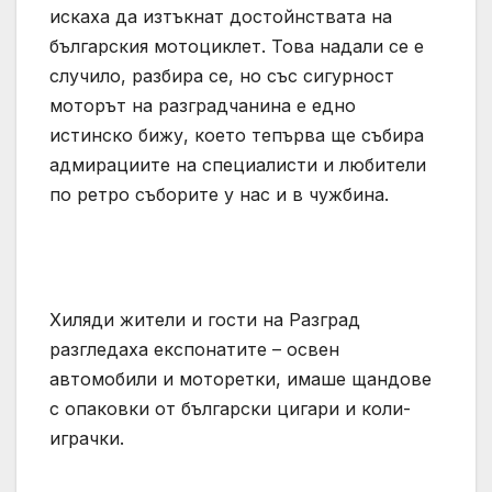
искаха да изтъкнат достойнствата на
българския мотоциклет. Това надали се е
случило, разбира се, но със сигурност
моторът на разградчанина е едно
истинско бижу, което тепърва ще събира
адмирациите на специалисти и любители
по ретро съборите у нас и в чужбина.
Хиляди жители и гости на Разград
разгледаха експонатите – освен
автомобили и моторетки, имаше щандове
с опаковки от български цигари и коли-
играчки.