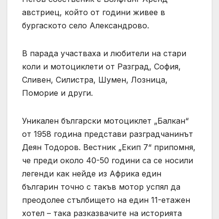
австриец, който от години живее в
бургаското село Александрово.
В парада участваха и любители на стари
коли и мотоциклети от Разград, София,
Сливен, Силистра, Шумен, Лозница,
Поморие и други.
Уникален български мотоциклет „Балкан“
от 1958 година представи разградчанинът
Деян Тодоров. Вестник „Екип 7“ припомня,
че преди около 40-50 години са се носили
легенди как нейде из Африка един
българин точно с такъв мотор успял да
преодолее стълбището на един 11-етажен
хотел – така разказвачите на историята