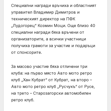
Специални награди връчиха и областният
управител Владимир Димитров и
техническият директор на ПФК
„Лудогорец“ Козмин Моци. Още близо 40
специални награди бяха връчени от
организаторите, а всички участници
получиха грамоти за участие и подаръци
от спонсорите.
За масово участие бяха отличени три
клуба: на първо място Авто мото ретро
клуб „Хан Кубрат“ от Кубрат, на второ –
Авто мото ретро клуб „Русчукъ“ от Русе,
на трето – Старозагорски автомобилен
ретро клуб.