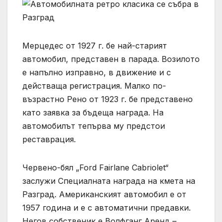
Мерцедес от 1927 г. бе най-старият
автомобил, представен в парада. Возилото
е напълно изправно, в движение и с
действаща регистрация. Малко по-
възрастно Рено от 1923 г. бе представено
като заявка за бъдеща награда. На
автомобилът тепърва му предстои
реставрация.
Червено-бял „Ford Fairlane Cabriolet“
заслужи Специалната награда на кмета на
Разград. Американският автомобил е от
1957 година и е с автоматични предавки.
Негов собственик е Волфганг Аренд –