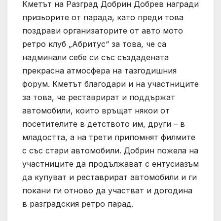
Кметът на Разград Добрин Добрев награди
призьорите от парада, като преди това
поздрави организаторите от авто мото
ретро клуб „Абритус“ за това, че са
надминали себе си със създадената
прекрасна атмосфера на тазгодишния
форум. Кметът благодари и на участниците
за това, че реставрират и поддържат
автомобили, които връщат някои от
посетителите в детството им, други – в
младостта, а на трети припомнят филмите
с със стари автомобили. Добрин пожела на
участниците да продължават с ентусиазъм
да купуват и реставрират автомобили и ги
покани ги отново да участват и догодина
в разградския ретро парад.