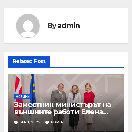
By
admin
Related Post
НОВИНИ
Заместник-министърът на
външните работи Елена
Шекерлетова участва в
SEP 1, 2025
ADMIN
неформалната среща на