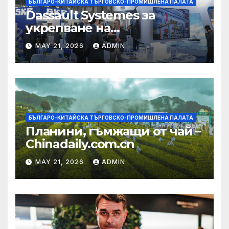
БЪЛГАРО-КИТАЙСКА ТЪРГОВСКО-ПРОМИШЛЕНА ПАЛАТА
Dassault Systemes за
укрепване на
изграждането на AI
MAY 21, 2026
ADMIN
екосистема в Китай
БЪЛГАРО-КИТАЙСКА ТЪРГОВСКО-ПРОМИШЛЕНА ПАЛАТА
Планини, гъмжащи от чай –
Chinadaily.com.cn
MAY 21, 2026
ADMIN