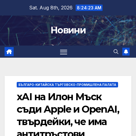
Skip
Sat. Aug 8th, 2026
8:24:24 AM
to
content
Новини
БЪЛГАРО-КИТАЙСКА ТЪРГОВСКО-ПРОМИШЛЕНА ПАЛАТА
xAI на Илон Мъск
съди Apple и OpenAI,
твърдейки, че има
антитръстови