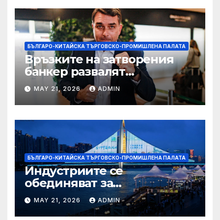
БЪЛГАРО-КИТАЙСКА ТЪРГОВСКО-ПРОМИШЛЕНА ПАЛАТА
Връзките на затворения
банкер развалят
надеждите на Флавио
MAY 21, 2026
ADMIN
Болсонаро за президент на
Бразилия
БЪЛГАРО-КИТАЙСКА ТЪРГОВСКО-ПРОМИШЛЕНА ПАЛАТА
Индустриите се
обединяват за
висококачествен растеж на
MAY 21, 2026
ADMIN
културния и
туристическия сектор