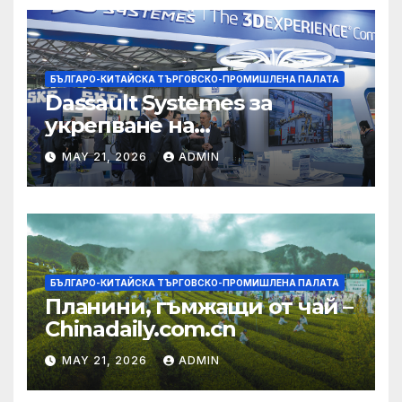
БЪЛГАРО-КИТАЙСКА ТЪРГОВСКО-ПРОМИШЛЕНА ПАЛАТА
Dassault Systemes за
укрепване на
изграждането на AI
MAY 21, 2026
ADMIN
екосистема в Китай
БЪЛГАРО-КИТАЙСКА ТЪРГОВСКО-ПРОМИШЛЕНА ПАЛАТА
Планини, гъмжащи от чай –
Chinadaily.com.cn
MAY 21, 2026
ADMIN