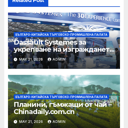
Related Post
БЪЛГАРО-КИТАЙСКА ТЪРГОВСКО-ПРОМИШЛЕНА ПАЛАТА
Dassault Systemes за
укрепване на изграждането
на AI екосистема в Китай
MAY 21, 2026
ADMIN
БЪЛГАРО-КИТАЙСКА ТЪРГОВСКО-ПРОМИШЛЕНА ПАЛАТА
Планини, гъмжащи от чай –
Chinadaily.com.cn
MAY 21, 2026
ADMIN