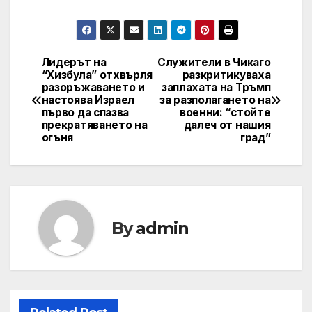
Лидерът на
Служители в Чикаго
Post
“Хизбула” отхвърля
разкритикуваха
разоръжаването и
заплахата на Тръмп
navigation
настоява Израел
за разполагането на
първо да спазва
военни: “стойте
прекратяването на
далеч от нашия
огъня
град”
By
admin