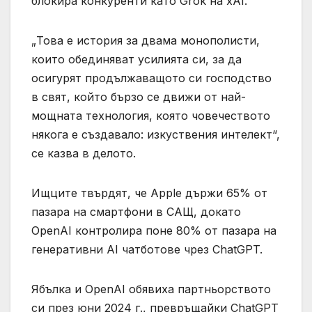
блокира конкуренти като Grok на xAI.
„Това е история за двама монополисти,
които обединяват усилията си, за да
осигурят продължаващото си господство
в свят, който бързо се движи от най-
мощната технология, която човечеството
някога е създавало: изкуствения интелект“,
се казва в делото.
Ищците твърдят, че Apple държи 65% от
пазара на смартфони в САЩ, докато
OpenAI контролира поне 80% от пазара на
генеративни AI чатботове чрез ChatGPT.
Ябълка и OpenAI обявиха партньорството
си през юни 2024 г., превръщайки ChatGPT