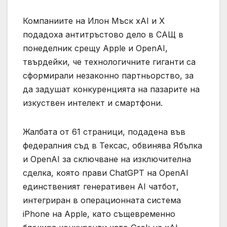
Компаниите на Илон Мъск xAI и X
подадоха антитръстово дело в САЩ в
понеделник срещу Apple и OpenAI,
твърдейки, че технологичните гиганти са
сформирали незаконно партньорство, за
да задушат конкуренцията на пазарите на
изкуствен интелект и смартфони.
Жалбата от 61 страници, подадена във
федералния съд в Тексас, обвинява Ябълка
и OpenAI за сключване на изключителна
сделка, която прави ChatGPT на OpenAI
единственият генеративен AI чатбот,
интегриран в операционната система
iPhone на Apple, като същевременно