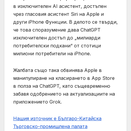
в изключителен AI асистент, достъпен
чрез гласовия асистент Siri на Apple и
други iPhone Функции. В делото се твърди,
че това споразумение дава ChatGPT
изключителен достъп до „милиарди
потребителски подкани“ от стотици
милиони потребители на iPhone.
Жалбата също така обвинява Apple в
манипулиране на класирането в App Store
в полза на ChatGPT, като същевременно
забавя одобрението на актуализациите на
приложението Grok.
Нашия източник е Българо-Китайска
Търговско-промишлена палaта