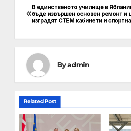
В единственото училище в Яблани
Post
бъде извършен основен ремонт и 
navigation
изградят СТЕМ кабинети и спортна
By
admin
Related Post