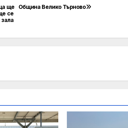
ца ще
Община Велико Търново
ще се
 зала