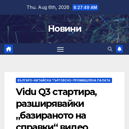
Skip
Thu. Aug 6th, 2026
8:27:50 AM
to
content
Новини
БЪЛГАРО-КИТАЙСКА ТЪРГОВСКО-ПРОМИШЛЕНА ПАЛАТА
Vidu Q3 стартира,
разширявайки
„базираното на
справки“ видео