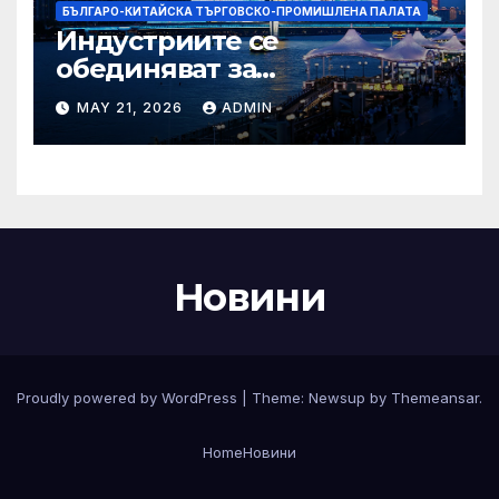
БЪЛГАРО-КИТАЙСКА ТЪРГОВСКО-ПРОМИШЛЕНА ПАЛАТА
Индустриите се
обединяват за
висококачествен растеж на
MAY 21, 2026
ADMIN
културния и
туристическия сектор
Новини
Proudly powered by WordPress
|
Theme:
Newsup
by
Themeansar
.
Home
Новини