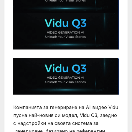
Компанията за генериране на AI видео Vidu
пусна най-новия си модел, Vidu Q3, заедно
с надстройки на своята система за
„генериране, базирано на референтни