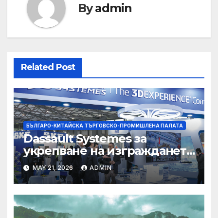
By
admin
Related Post
БЪЛГАРО-КИТАЙСКА ТЪРГОВСКО-ПРОМИШЛЕНА ПАЛАТА
Dassault Systemes за
укрепване на изграждането
на AI екосистема в Китай
MAY 21, 2026
ADMIN