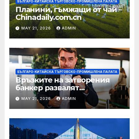
БЪЛГАРО-КИТАЙСКА ТЪРГОВСКО-ПРОМИШЛЕНА ПАЛАТА
Планини, гъмжащи от чай –
Chinadaily.com.cn
MAY 21, 2026
ADMIN
БЪЛГАРО-КИТАЙСКА ТЪРГОВСКО-ПРОМИШЛЕНА ПАЛАТА
Връзките на затворения
банкер развалят
надеждите на Флавио
MAY 21, 2026
ADMIN
Болсонаро за президент на
Бразилия