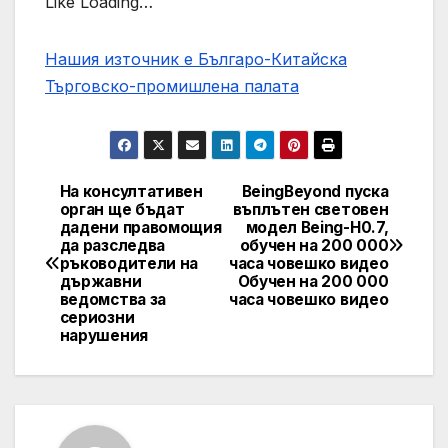
Like Loading…
Нашия източник е Българо-Китайска
Търговско-промишлена палaта
На консултативен
BeingBeyond пуска
Post
орган ще бъдат
въплътен световен
дадени правомощия
модел Being-H0.7,
navigation
да разследва
обучен на 200 000
ръководители на
часа човешко видео
държавни
Обучен на 200 000
ведомства за
часа човешко видео
сериозни
нарушения