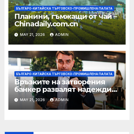
БЪЛГАРО-КИТАЙСКА ТЪРГОВСКО-ПРОМИШЛЕНА ПАЛАТА
Планини, гъмжащи от чай –
Chinadaily.com.cn
MAY 21, 2026
ADMIN
БЪЛГАРО-КИТАЙСКА ТЪРГОВСКО-ПРОМИШЛЕНА ПАЛАТА
Връзките на затворения
банкер развалят надеждите
на Флавио Болсонаро за
MAY 21, 2026
ADMIN
президент на Бразилия