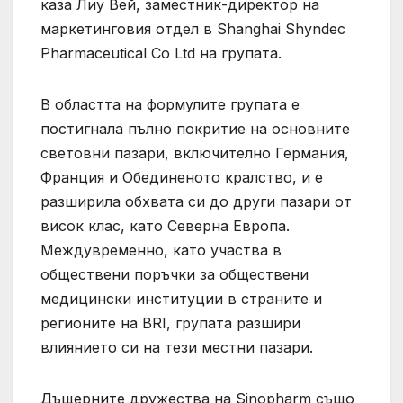
каза Лиу Вей, заместник-директор на
маркетинговия отдел в Shanghai Shyndec
Pharmaceutical Co Ltd на групата.
В областта на формулите групата е
постигнала пълно покритие на основните
световни пазари, включително Германия,
Франция и Обединеното кралство, и е
разширила обхвата си до други пазари от
висок клас, като Северна Европа.
Междувременно, като участва в
обществени поръчки за обществени
медицински институции в страните и
регионите на BRI, групата разшири
влиянието си на тези местни пазари.
Дъщерните дружества на Sinopharm също