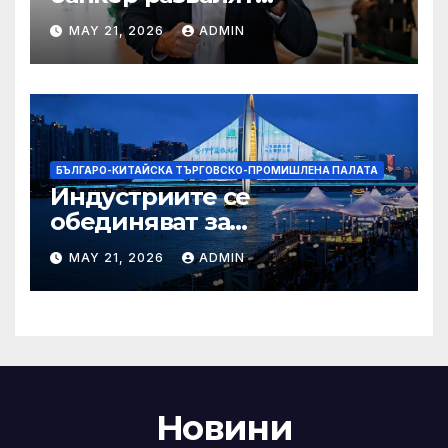
надеждите на Флавио
MAY 21, 2026
ADMIN
Болсонаро за президент на
Бразилия
БЪЛГАРО-КИТАЙСКА ТЪРГОВСКО-ПРОМИШЛЕНА ПАЛАТА
Индустриите се
обединяват за
висококачествен растеж на
MAY 21, 2026
ADMIN
културния и
туристическия сектор
Новини