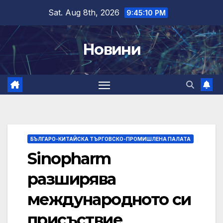
Skip
Sat. Aug 8th, 2026
9:45:11 PM
to
content
Новини
БЪЛГАРО-КИТАЙСКА ТЪРГОВСКО-ПРОМИШЛЕНА ПАЛАТА
Sinopharm
разширява
международното си
присъствие