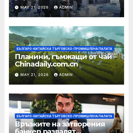
изграждането на AI
MAY 21, 2026
ADMIN
екосистема в Китай
БЪЛГАРО-КИТАЙСКА ТЪРГОВСКО-ПРОМИШЛЕНА ПАЛАТА
Планини, гъмжащи от чай –
Chinadaily.com.cn
MAY 21, 2026
ADMIN
БЪЛГАРО-КИТАЙСКА ТЪРГОВСКО-ПРОМИШЛЕНА ПАЛАТА
Връзките на затворения
банкер развалят