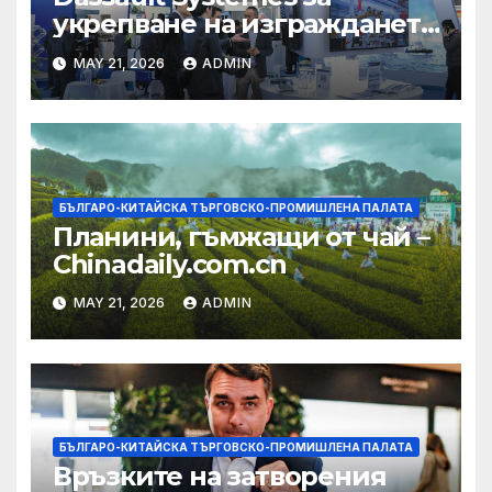
укрепване на изграждането
на AI екосистема в Китай
MAY 21, 2026
ADMIN
БЪЛГАРО-КИТАЙСКА ТЪРГОВСКО-ПРОМИШЛЕНА ПАЛАТА
Планини, гъмжащи от чай –
Chinadaily.com.cn
MAY 21, 2026
ADMIN
БЪЛГАРО-КИТАЙСКА ТЪРГОВСКО-ПРОМИШЛЕНА ПАЛАТА
Връзките на затворения