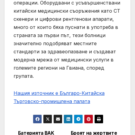
операции. Оборудвани с усъвършенствани
китайски медицински съоръжения като CT
скенери и цифрови рентгенови апарати,
много от които бяха пуснати в употреба в
страната за първи път, тези болници
значително подобряват местните
стандарти за здравеопазване и създават
модерна мрежа от медицински услуги в
големите региони на Гвиана, според
групата.
Нашия източник е Българо-Китайска
Търговско-промишлена палaта
Батерията BAK
Броят на жертвите