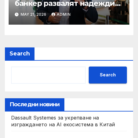
банкер развалят надеждите
на Флавио Болсонаро за
MAY 21, 2026
ADMIN
президент на Бразилия
Search
Search
Последни новини
Dassault Systemes за укрепване на
изграждането на AI екосистема в Китай