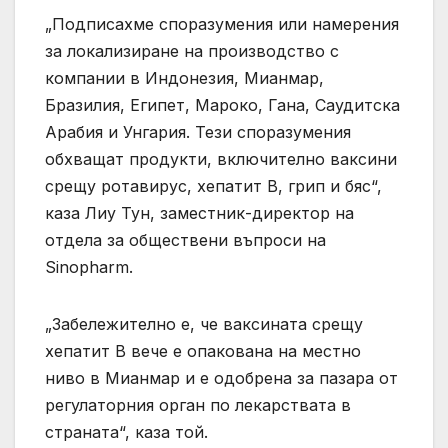
„Подписахме споразумения или намерения
за локализиране на производство с
компании в Индонезия, Мианмар,
Бразилия, Египет, Мароко, Гана, Саудитска
Арабия и Унгария. Тези споразумения
обхващат продукти, включително ваксини
срещу ротавирус, хепатит В, грип и бяс“,
каза Лиу Тун, заместник-директор на
отдела за обществени въпроси на
Sinopharm.
„Забележително е, че ваксината срещу
хепатит B вече е опакована на местно
ниво в Мианмар и е одобрена за пазара от
регулаторния орган по лекарствата в
страната“, каза той.