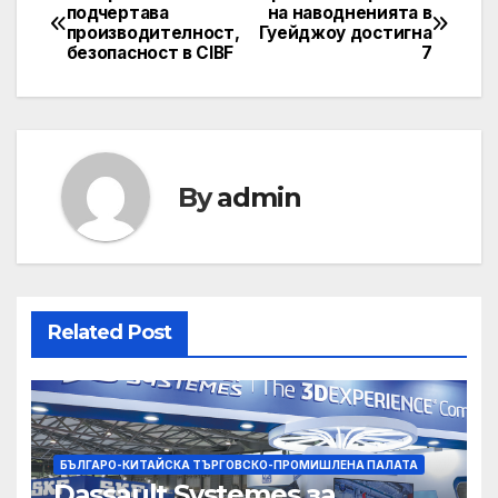
Post
подчертава
на наводненията в
производителност,
Гуейджоу достигна
navigation
безопасност в CIBF
7
By
admin
Related Post
БЪЛГАРО-КИТАЙСКА ТЪРГОВСКО-ПРОМИШЛЕНА ПАЛАТА
Dassault Systemes за