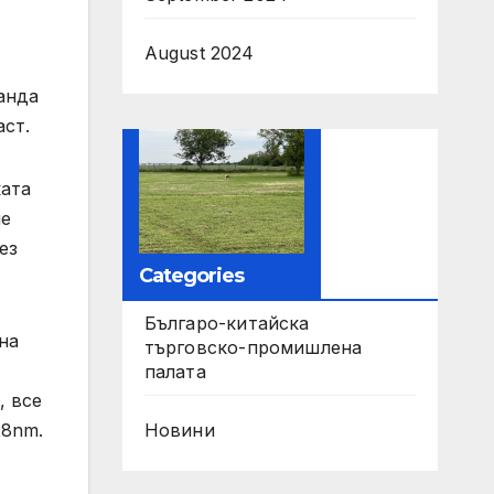
August 2024
анда
аст.
ката
ше
ез
Categories
Българо-китайска
на
търговско-промишлена
палата
, все
Новини
28nm.