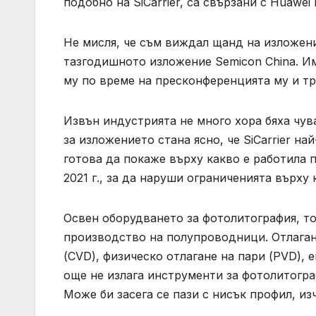
подобно на SiCarrier, са свързани с Huawei
Не мисля, че съм виждал щанд на изложение
тазгодишното изложение Semicon China. Им
му по време на пресконференцията му и тря
Извън индустрията не много хора бяха чув
за изложението стана ясно, че SiCarrier на
готова да покаже върху какво е работила 
2021 г., за да наруши ограниченията върх
Освен оборудването за фотолитография, то
производство на полупроводници. Отлагане
(CVD), физическо отлагане на пари (PVD), 
още не излага инструменти за фотолитограф
Може би засега се пази с нисък профил, и