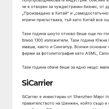
полупроводниковата индустрия. Обясних ка
че е отворен за чуждестранен бизнес, от д
„Произведено в Китай“ и „самодостатъчно
играчи присъстваха, тъй като Китай все ощ
Тази година шоуто отново беше още по-го
близо 1300 изложители. Тази година Южна 
имаше, както и Сингапур. Всички основни
фирми за фотолитография като ASML, Canon
Тази година обаче беше за едно нещо: малк
SiCarrier
SiCarrier е инвестиран от Shenzhen Major 
правителството на Шенжен, който също е и