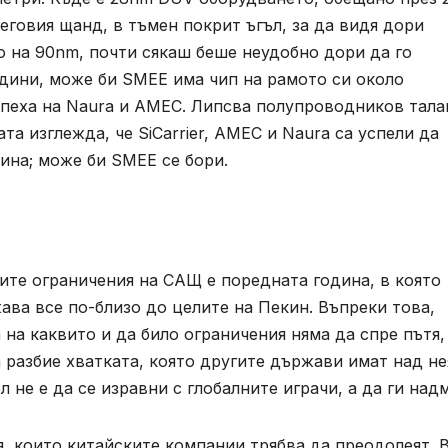
неговия щанд, в тъмен покрит ъгъл, за да видя дори
о на 90nm, почти сякаш беше неудобно дори да го
одини, може би SMEE има чип на рамото си около
успеха на Naura и AMEC. Липсва полупроводников тала
та изглежда, че SiCarrier, AMEC и Naura са успели да
бина; може би SMEE се бори.
ите ограничения на САЩ е поредната година, в която
ва все по-близо до целите на Пекин. Въпреки това,
на каквито и да било ограничения няма да спре пътя,
а разбие хватката, която другите държави имат над не
л не е да се изравни с глобалните играчи, а да ги над
я, които китайските компании трябва да преодолеят. 