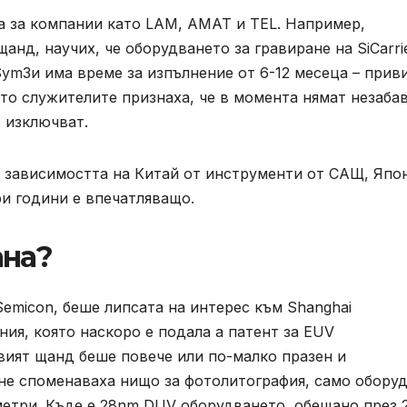
аха за компании като LAM, AMAT и TEL. Например,
анд, научих, че оборудването за гравиране на SiCarri
ym3и има време за изпълнение от 6-12 месеца – прив
ато служителите признаха, че в момента нямат незаба
о изключват.
е зависимостта на Китай от инструменти от САЩ, Япо
ри години е впечатляващо.
ана?
Semicon, беше липсата на интерес към Shanghai
ания, която наскоро е подала a патент за EUV
вият щанд беше повече или по-малко празен и
не споменаваха нищо за фотолитография, само обору
метри. Къде е 28nm DUV оборудването, обещано през 