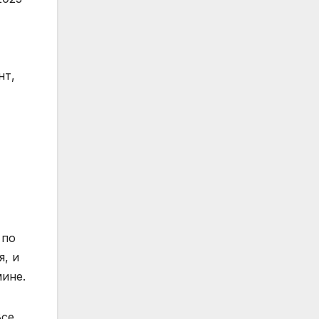
нт,
 по
я, и
мине.
Все