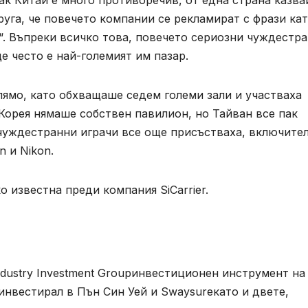
к Китай е много противоречив, от една страна казва
руга, че повечето компании се рекламират с фрази ка
“. Въпреки всичко това, повечето сериозни чуждестр
е често е най-големият им пазар.
лямо, като обхващаше седем големи зали и участваха
Корея нямаше собствен павилион, но Тайван все пак
 чуждестранни играчи все още присъстваха, включите
 и Nikon.
о известна преди компания SiCarrier.
Industry Investment Groupинвестиционен инструмент на
нвестирал в Пън Син Уей и Swaysureкато и двете,