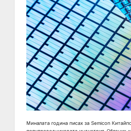
Миналата година писах за Semicon Китайп