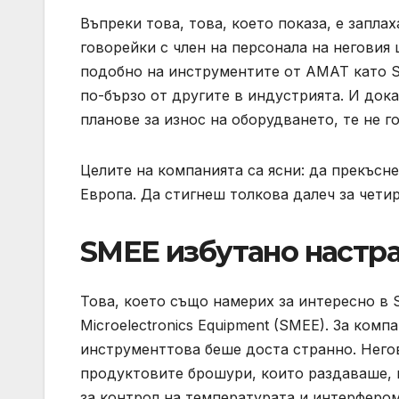
Въпреки това, това, което показа, е запл
говорейки с член на персонала на неговия щ
подобно на инструментите от AMAT като S
по-бързо от другите в индустрията. И док
планове за износ на оборудването, те не г
Целите на компанията са ясни: да прекъсн
Европа. Да стигнеш толкова далеч за чети
SMEE избутано настр
Това, което също намерих за интересно в 
Microelectronics Equipment (SMEE). За комп
инструменттова беше доста странно. Него
продуктовите брошури, които раздаваше, 
за контрол на температурата и интерферо