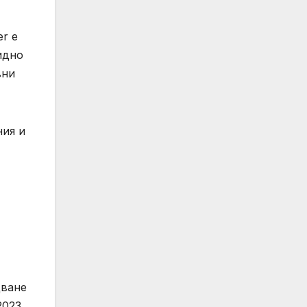
er е
идно
вни
ния и
дване
2023