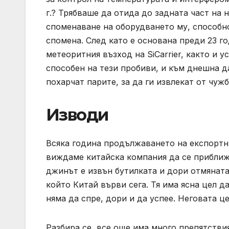
г.? Трябваше да отида до задната част на 
споменаване на оборудването му, способн
спомена. След като е основана преди 23 г
метеоритния възход на SiCarrier, както и 
способен на тези пробиви, и към днешна да
похарчат парите, за да ги извлекат от чуж
Изводи
Всяка година продължаването на експортн
виждаме китайска компания да се приближа
джинът е извън бутилката и дори отмяната 
който Китай върви сега. Тя има ясна цел д
няма да спре, дори и да успее. Неговата це
Разбира се, все още има много препятстви