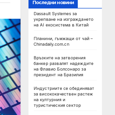
Последни новини
Dassault Systemes за
укрепване на изграждането
на AI екосистема в Китай
Планини, гъмжащи от чай –
Chinadaily.com.cn
Връзките на затворения
банкер развалят надеждите
на Флавио Болсонаро за
президент на Бразилия
Индустриите се обединяват
за висококачествен растеж
на културния и
туристическия сектор