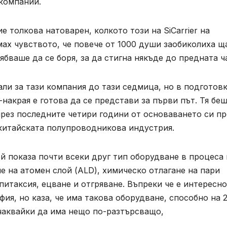
 компании.
 толкова натоварен, колкото този на SiCarrier на
ах чувството, че повече от 1000 души заобиколиха щ
бваше да се боря, за да стигна някъде до предната ч
али за тази компания до тази седмица, но в подготов
й-накрая е готова да се представи за първи път. Тя бе
през последните четири години от основаването си пр
у китайската полупроводникова индустрия.
й показа почти всеки друг тип оборудване в процеса 
 на атомен слой (ALD), химическо отлагане на пари
епитаксия, ецване и отгряване. Въпреки че е интересно
ия, но каза, че има такова оборудване, способно на 
зчаквайки да има нещо по-разтърсващо,