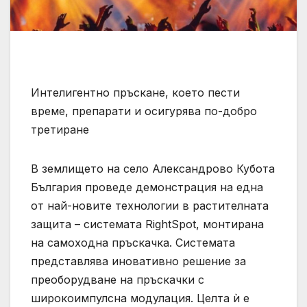
Интелигентно пръскане, което пести
време, препарати и осигурява по-добро
третиране
В землището на село Александрово Кубота
България проведе демонстрация на една
от най-новите технологии в растителната
защита – системата RightSpot, монтирана
на самоходна пръскачка. Системата
представлява иновативно решение за
преоборудване на пръскачки с
широкоимпулсна модулация. Целта ѝ е