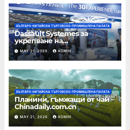
БЪЛГАРО-КИТАЙСКА ТЪРГОВСКО-ПРОМИШЛЕНА ПАЛАТА
Dassault Systemes за
укрепване на
изграждането на AI
MAY 21, 2026
ADMIN
екосистема в Китай
БЪЛГАРО-КИТАЙСКА ТЪРГОВСКО-ПРОМИШЛЕНА ПАЛАТА
Планини, гъмжащи от чай –
Chinadaily.com.cn
MAY 21, 2026
ADMIN