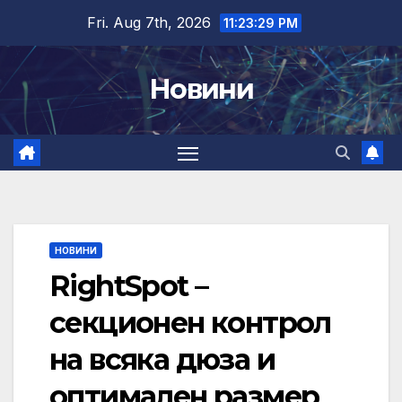
Skip
Fri. Aug 7th, 2026
11:23:30 PM
to
content
Новини
НОВИНИ
RightSpot –
секционен контрол
на всяка дюза и
оптимален размер