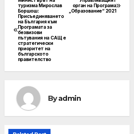
Министърът на
Управляващият
Post
туризма Мирослав
орган на Програма
Боршош:
„Образование“ 2021
navigation
Присъединяването
на България към
Програмата за
безвизови
пътувания на САЩ е
стратегически
приоритет на
българското
правителство
By
admin