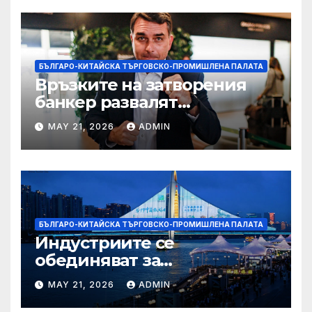
БЪЛГАРО-КИТАЙСКА ТЪРГОВСКО-ПРОМИШЛЕНА ПАЛАТА
Връзките на затворения
банкер развалят
надеждите на Флавио
MAY 21, 2026
ADMIN
Болсонаро за президент на
Бразилия
БЪЛГАРО-КИТАЙСКА ТЪРГОВСКО-ПРОМИШЛЕНА ПАЛАТА
Индустриите се
обединяват за
висококачествен растеж на
MAY 21, 2026
ADMIN
културния и