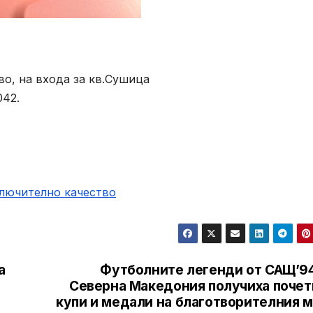
ово, на входа за кв.Сушица
042.
ключително качество
а
Футболните легенди от САЩ’94
Северна Македония получиха почет
купи и медали на благотворителния м