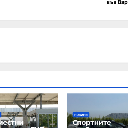
във Вар
НОВИНИ
местни
Спортните