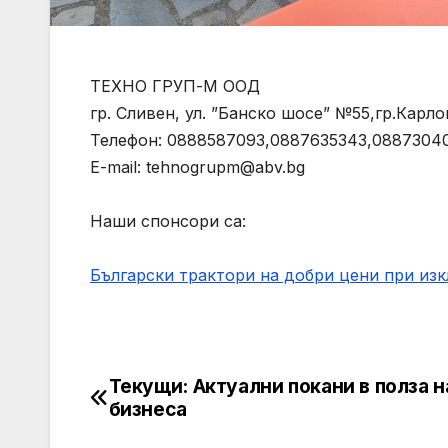
ТЕХНО ГРУП-М ООД
гр. Сливен, ул. ”Банско шосе” №55,гр.Карл
Телефон: 0888587093,0887635343,0887304
E-mail:
tehnogrupm@abv.bg
Наши спонсори са:
Български трактори на добри цени при из
Текущи: Актуални покани в полза н
Post
бизнеса
navigation