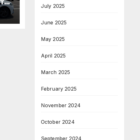
те
July 2025
ори
June 2025
па
May 2025
April 2025
March 2025
February 2025
November 2024
October 2024
September 2024