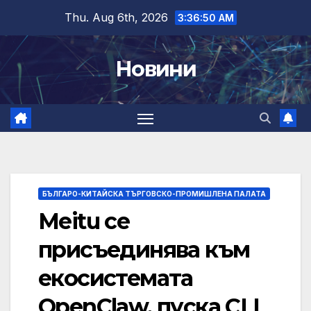
Skip
Thu. Aug 6th, 2026
3:36:51 AM
to
content
Новини
БЪЛГАРО-КИТАЙСКА ТЪРГОВСКО-ПРОМИШЛЕНА ПАЛАТА
Meitu се
присъединява към
екосистемата
OpenClaw, пуска CLI