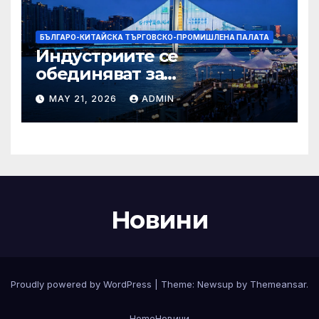
БЪЛГАРО-КИТАЙСКА ТЪРГОВСКО-ПРОМИШЛЕНА ПАЛАТА
Индустриите се
обединяват за
висококачествен растеж на
MAY 21, 2026
ADMIN
културния и
туристическия сектор
Новини
Proudly powered by WordPress
|
Theme:
Newsup
by
Themeansar
.
Home
Новини