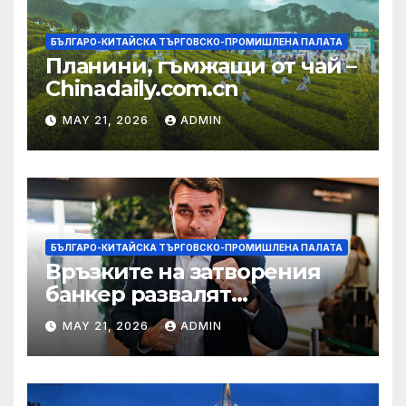
БЪЛГАРО-КИТАЙСКА ТЪРГОВСКО-ПРОМИШЛЕНА ПАЛАТА
Планини, гъмжащи от чай –
Chinadaily.com.cn
MAY 21, 2026
ADMIN
БЪЛГАРО-КИТАЙСКА ТЪРГОВСКО-ПРОМИШЛЕНА ПАЛАТА
Връзките на затворения
банкер развалят
надеждите на Флавио
MAY 21, 2026
ADMIN
Болсонаро за президент на
Бразилия