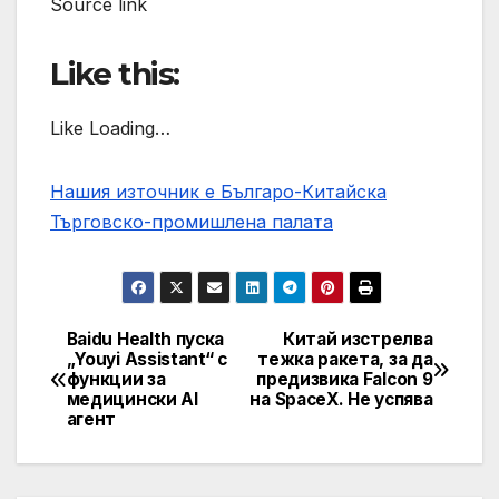
Source link
Like this:
Like Loading…
Нашия източник е Българо-Китайска
Търговско-промишлена палaта
Baidu Health пуска
Китай изстрелва
Post
„Youyi Assistant“ с
тежка ракета, за да
функции за
предизвика Falcon 9
navigation
медицински AI
на SpaceX. Не успява
агент