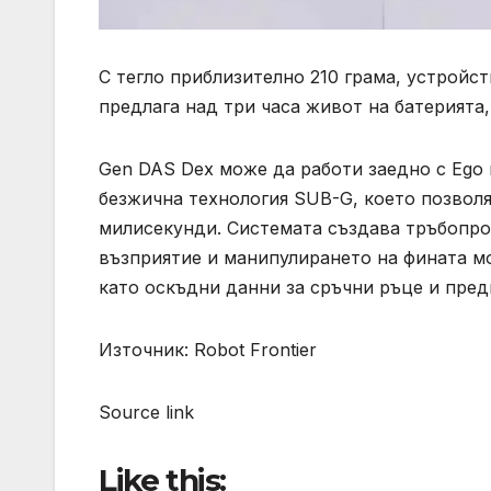
С тегло приблизително 210 грама, устрой
предлага над три часа живот на батерията
Gen DAS Dex може да работи заедно с Ego 
безжична технология SUB-G, което позволя
милисекунди. Системата създава тръбопро
възприятие и манипулирането на фината м
като оскъдни данни за сръчни ръце и пре
Източник: Robot Frontier
Source link
Like this: