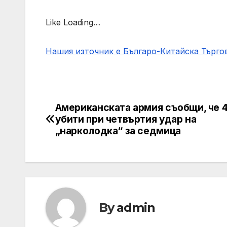
Like Loading…
Нашия източник е Българо-Китайска Търг
Американската армия съобщи, че 4
Post
убити при четвъртия удар на
navigation
„нарколодка“ за седмица
By
admin