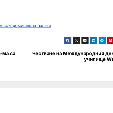
овско-промишлена палaта
-ма са
Честване на Международния ден
училище Wu