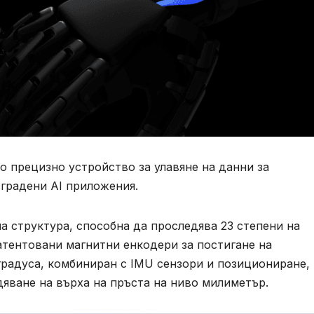
о прецизно устройство за улавяне на данни за
вградени AI приложения.
на структура, способна да проследява 23 степени на
атентовани магнитни енкодери за постигане на
 градуса, комбиниран с IMU сензори и позициониране,
дяване на върха на пръста на ниво милиметър.