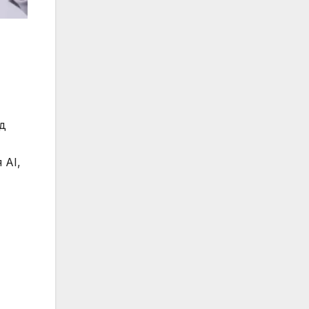
од
 AI,