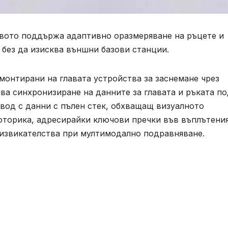
ството поддържа адаптивно оразмеряване на ръцете и
, без да изисква външни базови станции.
монтирани на главата устройства за заснемане чрез
ва синхронизиране на данните за главата и ръката п
вод с данни с пълен стек, обхващащ визуалното
оторика, адресирайки ключови пречки във въплътения
дизвикателства при мултимодално подравняване.