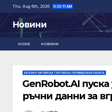
Skip
Thu. Aug 6th, 2026
9:30:12 AM
to
content
Новини
HOME
НОВИНИ
БЪЛГАРО-КИТАЙСКА ТЪРГОВСКО-ПРОМИШЛЕНА ПАЛАТА
GenRobot.AI пуска
ръчни данни за вг