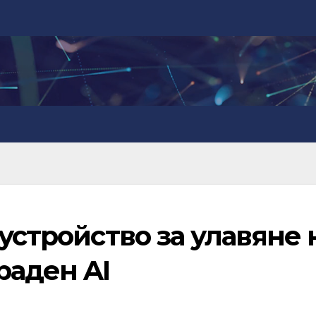
 устройство за улавяне 
раден AI