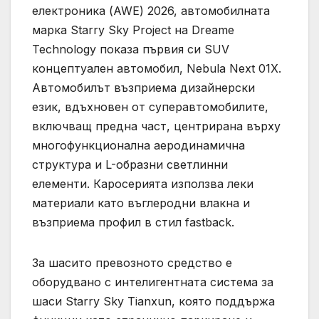
електроника (AWE) 2026, автомобилната
марка Starry Sky Project на Dreame
Technology показа първия си SUV
концептуален автомобил, Nebula Next 01X.
Автомобилът възприема дизайнерски
език, вдъхновен от суперавтомобилите,
включващ предна част, центрирана върху
многофункционална аеродинамична
структура и L-образни светлинни
елементи. Каросерията използва леки
материали като въглеродни влакна и
възприема профил в стил fastback.
За шасито превозното средство е
оборудвано с интелигентната система за
шаси Starry Sky Tianxun, която поддържа