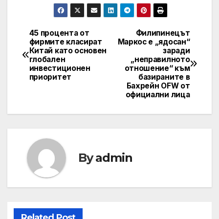
45 процента от
Филипинецът
Post
фирмите класират
Маркос е „ядосан“
Китай като основен
заради
navigation
глобален
„неправилното
инвестиционен
отношение“ към
приоритет
базираните в
Бахрейн OFW от
официални лица
By
admin
Related Post