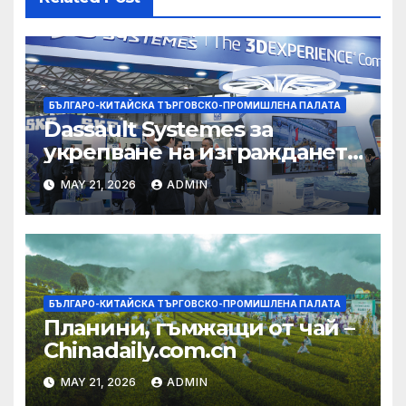
БЪЛГАРО-КИТАЙСКА ТЪРГОВСКО-ПРОМИШЛЕНА ПАЛАТА
Dassault Systemes за
укрепване на изграждането
на AI екосистема в Китай
MAY 21, 2026
ADMIN
БЪЛГАРО-КИТАЙСКА ТЪРГОВСКО-ПРОМИШЛЕНА ПАЛАТА
Планини, гъмжащи от чай –
Chinadaily.com.cn
MAY 21, 2026
ADMIN