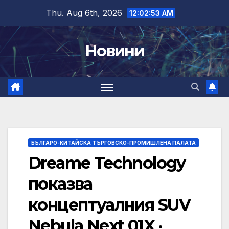
Skip
Thu. Aug 6th, 2026
12:02:53 AM
to
content
Новини
БЪЛГАРО-КИТАЙСКА ТЪРГОВСКО-ПРОМИШЛЕНА ПАЛАТА
Dreame Technology
показва
концептуалния SUV
Nebula Next 01X ·