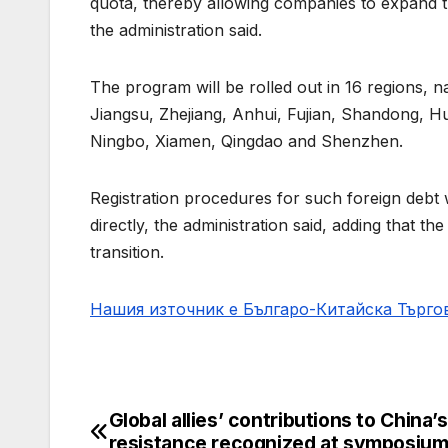
quota, thereby allowing companies to expand th
the administration said.
The program will be rolled out in 16 regions, n
Jiangsu, Zhejiang, Anhui, Fujian, Shandong, Hu
Ningbo, Xiamen, Qingdao and Shenzhen.
Registration procedures for such foreign debt wi
directly, the administration said, adding that th
transition.
Нашия източник е Българо-Китайска Търг
Global allies’ contributions to China’s
Post
resistance recognized at symposiu