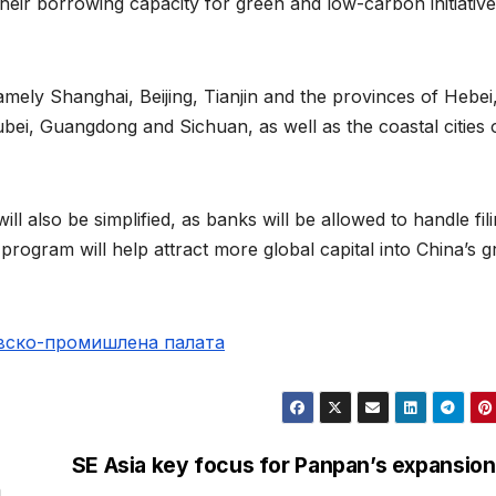
eir borrowing capacity for green and low-carbon initiative
amely Shanghai, Beijing, Tianjin and the provinces of Hebei
bei, Guangdong and Sichuan, as well as the coastal cities 
ll also be simplified, as banks will be allowed to handle fil
e program will help attract more global capital into China’s 
овско-промишлена палaта
SE Asia key focus for Panpan’s expansion
m