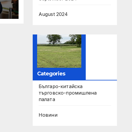
т
August 2024
аро
а
Categories
Българо-китайска
търговско-промишлена
палата
Новини