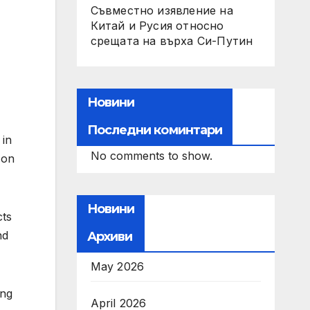
Съвместно изявление на
Китай и Русия относно
срещата на върха Си-Путин
Новини
Последни коминтари
 in
No comments to show.
 on
Новини
cts
nd
Архиви
May 2026
ing
April 2026