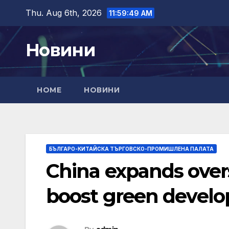
Skip
Thu. Aug 6th, 2026
11:59:50 AM
to
content
Новини
HOME
НОВИНИ
БЪЛГАРО-КИТАЙСКА ТЪРГОВСКО-ПРОМИШЛЕНА ПАЛАТА
China expands overs
boost green devel