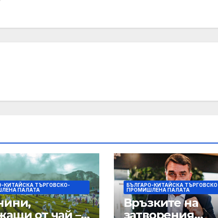
О-КИТАЙСКА ТЪРГОВСКО-
БЪЛГАРО-КИТАЙСКА ТЪРГОВСКО
ЛЕНА ПАЛАТА
ПРОМИШЛЕНА ПАЛАТА
нини,
Връзките на
жащи от чай –
затворения