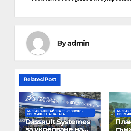
navigation
By
admin
Related Post
БЪЛГАРО-КИТАЙСКА ТЪРГОВСКО-
БЪЛГАР
ПРОМИШЛЕНА ПАЛАТА
ПРОМИШ
Dassault Systemes
Пла
за укрепване на
гъм