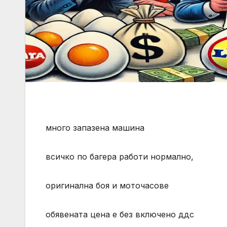
много запазена машина
всичко по багера работи нормално,
оригинална боя и моточасове
обявената цена е без включено ддс