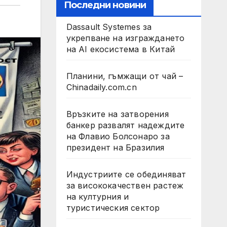
Последни новини
Dassault Systemes за
укрепване на изграждането
на AI екосистема в Китай
Планини, гъмжащи от чай –
Chinadaily.com.cn
Връзките на затворения
банкер развалят надеждите
на Флавио Болсонаро за
президент на Бразилия
Индустриите се обединяват
за висококачествен растеж
на културния и
туристическия сектор