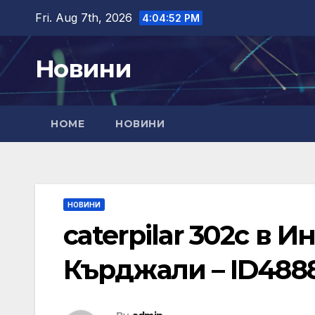
Skip
Fri. Aug 7th, 2026
4:04:53 PM
to
content
Новини
HOME
НОВИНИ
НОВИНИ
caterpilar 302c в 
Кърджали – ID488