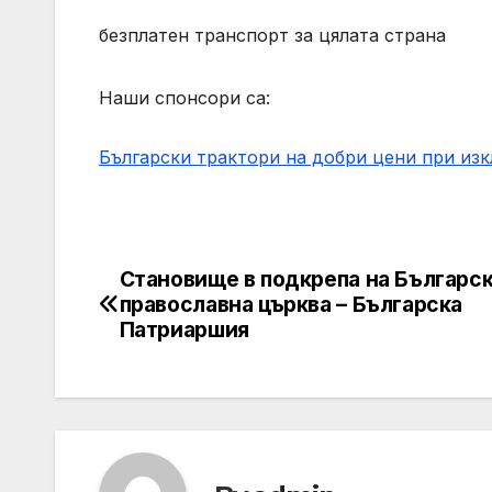
безплатен транспорт за цялата страна
Наши спонсори са:
Български трактори на добри цени при из
Становище в подкрепа на Българс
Post
православна църква – Българска
navigation
Патриаршия