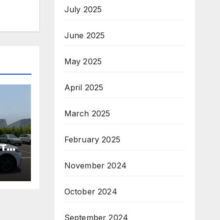
July 2025
June 2025
May 2025
April 2025
March 2025
February 2025
те
November 2024
ори
October 2024
па
September 2024