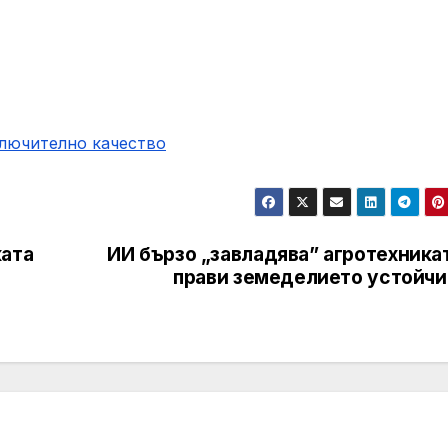
ключително качество
ката
ИИ бързо „завладява” агротехника
прави земеделието устойчи