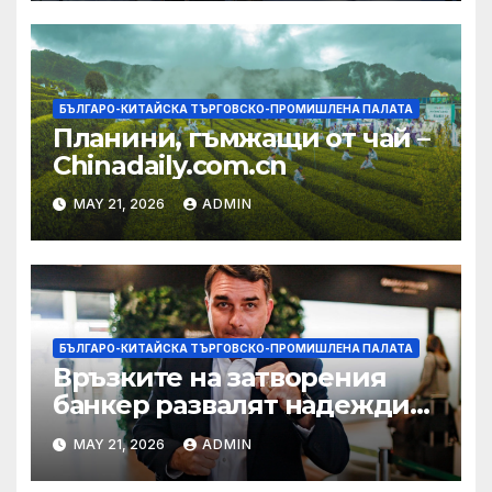
БЪЛГАРО-КИТАЙСКА ТЪРГОВСКО-ПРОМИШЛЕНА ПАЛАТА
Планини, гъмжащи от чай –
Chinadaily.com.cn
MAY 21, 2026
ADMIN
БЪЛГАРО-КИТАЙСКА ТЪРГОВСКО-ПРОМИШЛЕНА ПАЛАТА
Връзките на затворения
банкер развалят надеждите
на Флавио Болсонаро за
MAY 21, 2026
ADMIN
президент на Бразилия