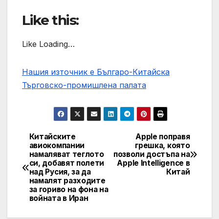
Like this:
Like Loading…
Нашия източник е Българо-Китайска
Търговско-промишлена палaта
Китайските
Apple поправя
Post
авиокомпании
грешка, която
намаляват теглото
позволи достъпа на
navigation
си, добавят полети
Apple Intelligence в
над Русия, за да
Китай
намалят разходите
за гориво на фона на
войната в Иран