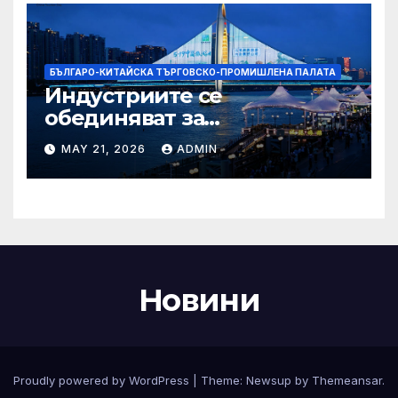
БЪЛГАРО-КИТАЙСКА ТЪРГОВСКО-ПРОМИШЛЕНА ПАЛАТА
Индустриите се
обединяват за
висококачествен растеж на
MAY 21, 2026
ADMIN
културния и
туристическия сектор
Новини
Proudly powered by WordPress
|
Theme:
Newsup
by
Themeansar
.