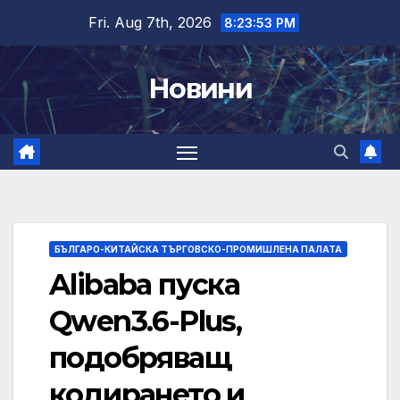
Skip
Fri. Aug 7th, 2026
8:23:54 PM
to
content
Новини
БЪЛГАРО-КИТАЙСКА ТЪРГОВСКО-ПРОМИШЛЕНА ПАЛАТА
Alibaba пуска
Qwen3.6-Plus,
подобряващ
кодирането и