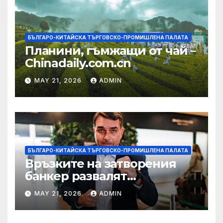
БЪЛГАРО-КИТАЙСКА ТЪРГОВСКО-ПРОМИШЛЕНА ПАЛАТА
Планини, гъмжащи от чай –
Chinadaily.com.cn
MAY 21, 2026
ADMIN
БЪЛГАРО-КИТАЙСКА ТЪРГОВСКО-ПРОМИШЛЕНА ПАЛАТА
Връзките на затворения
банкер развалят
надеждите на Флавио
MAY 21, 2026
ADMIN
Болсонаро за президент на
Бразилия