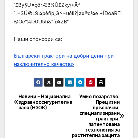
`£By§U=çôrÆ­8¼Ú£Zkÿ(¢Å³
´,=SÜ©L9¼þêñp¸G>~üðî!?|øx®d¾e +ÏÐöäRT-
©Oe°¼lè0U5h&”´ø¥ZB°
Наши спонсори са:
Български трактори на добри цени при
изключително качество
Новини – Национална
Умно лозарство:
Post
здравноосигурителна
Прецизни
каса (НЗОК)
пръскачки,
navigation
специализирани
трактори,
патентована
технология за
растителна защита