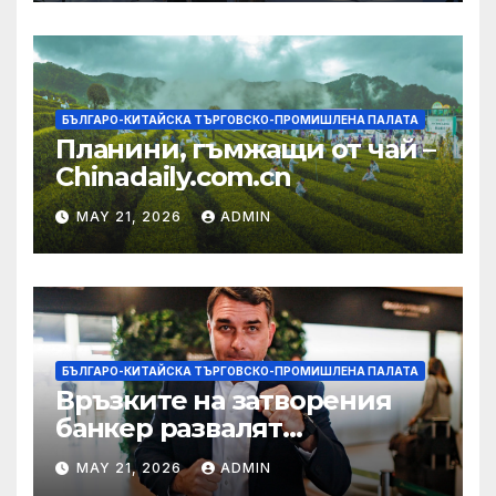
БЪЛГАРО-КИТАЙСКА ТЪРГОВСКО-ПРОМИШЛЕНА ПАЛАТА
Планини, гъмжащи от чай –
Chinadaily.com.cn
MAY 21, 2026
ADMIN
БЪЛГАРО-КИТАЙСКА ТЪРГОВСКО-ПРОМИШЛЕНА ПАЛАТА
Връзките на затворения
банкер развалят
надеждите на Флавио
MAY 21, 2026
ADMIN
Болсонаро за президент на