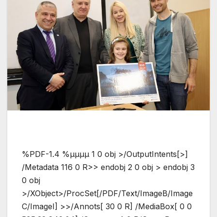
%PDF-1.4 %µµµµ 1 0 obj >/OutputIntents[>]
/Metadata 116 0 R>> endobj 2 0 obj > endobj 3
0 obj
>/XObject>/ProcSet[/PDF/Text/ImageB/Image
C/ImageI] >>/Annots[ 30 0 R] /MediaBox[ 0 0