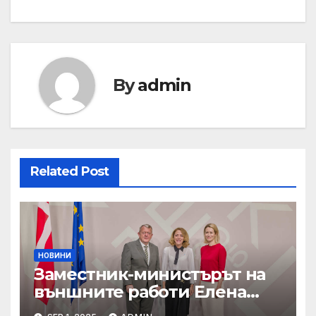
By
admin
Related Post
НОВИНИ
Заместник-министърът на
външните работи Елена
Шекерлетова участва в