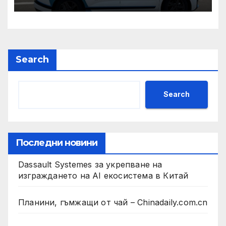
нужда от нашата подкрепа
и ние ще им я осигурим
Search
Search
Последни новини
Dassault Systemes за укрепване на
изграждането на AI екосистема в Китай
Планини, гъмжащи от чай – Chinadaily.com.cn