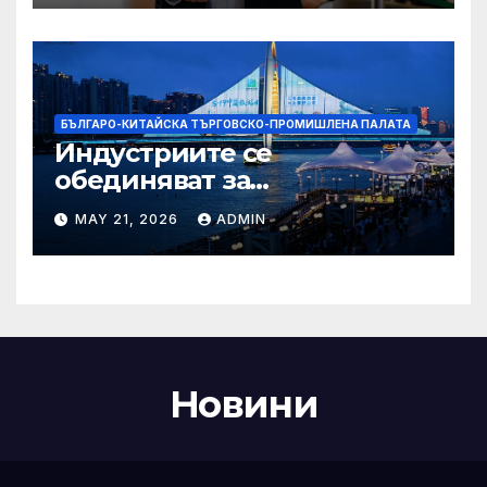
Бразилия
БЪЛГАРО-КИТАЙСКА ТЪРГОВСКО-ПРОМИШЛЕНА ПАЛАТА
Индустриите се
обединяват за
висококачествен растеж на
MAY 21, 2026
ADMIN
културния и
туристическия сектор
Новини