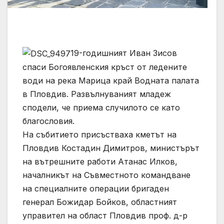
19-годишният Иван Зисов
спаси Богоявленския кръст от ледените
води на река Марица край Водната палата
в Пловдив. Развълнуваният младеж
сподели, че приема случилото се като
благословия.
На събитието присъстваха кметът на
Пловдив Костадин Димитров, министърът
на вътрешните работи Атанас Илков,
началникът на Съвместното командване
на специалните операции бригаден
генерал Божидар Бойков, областният
управител на област Пловдив проф. д-р