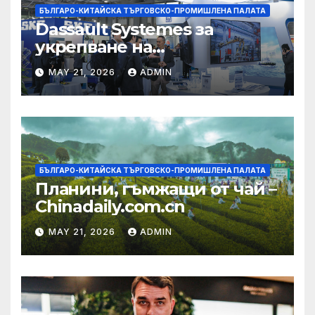
БЪЛГАРО-КИТАЙСКА ТЪРГОВСКО-ПРОМИШЛЕНА ПАЛАТА
Dassault Systemes за
укрепване на
изграждането на AI
MAY 21, 2026
ADMIN
екосистема в Китай
БЪЛГАРО-КИТАЙСКА ТЪРГОВСКО-ПРОМИШЛЕНА ПАЛАТА
Планини, гъмжащи от чай –
Chinadaily.com.cn
MAY 21, 2026
ADMIN