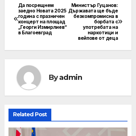
Да посрещнем
Министър Гуцанов:
Post
заедно Новата 2025
Държавата ще бъде
година с празничен
безкомпромисна в
navigation
концерт на площад
борбата с
„Георги Измирлиев“
употребата на
в Благоевград
наркотици и
вейпове от деца
By
admin
Related Post