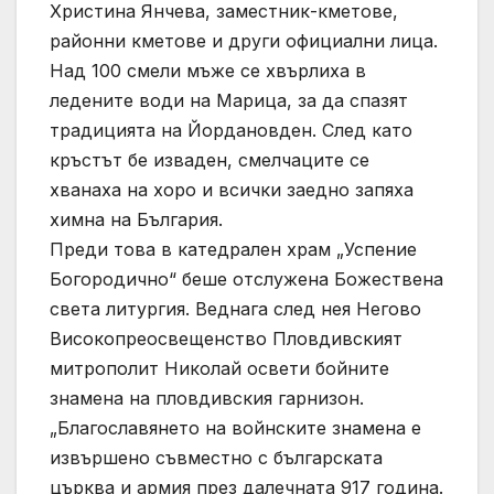
Христина Янчева, заместник-кметове,
районни кметове и други официални лица.
Над 100 смели мъже се хвърлиха в
ледените води на Марица, за да спазят
традицията на Йордановден. След като
кръстът бе изваден, смелчаците се
хванаха на хоро и всички заедно запяха
химна на България.
Преди това в катедрален храм „Успение
Богородично“ беше отслужена Божествена
света литургия. Веднага след нея Негово
Високопреосвещенство Пловдивският
митрополит Николай освети бойните
знамена на пловдивския гарнизон.
„Благославянето на войнските знамена е
извършено съвместно с българската
църква и армия през далечната 917 година.