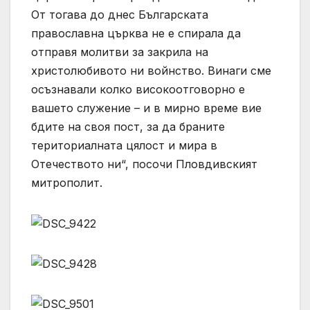
От тогава до днес Българската
православна църква не е спирала да
отправя молитви за закрила на
христолюбивото ни войнство. Винаги сме
осъзнавали колко високоотговорно е
вашето служение – и в мирно време вие
бдите на своя пост, за да браните
териториалната цялост и мира в
Отечеството ни“, посочи Пловдивският
митрополит.