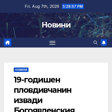
Skip
Fri. Aug 7th, 2026
5:28:57 PM
to
content
Новини
НОВИНИ
19-годишен
пловдивчанин
извади
Богоявленския