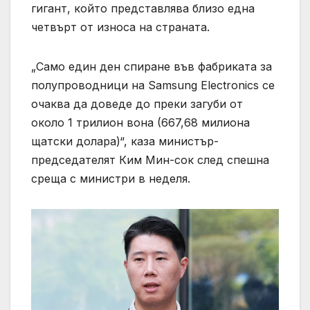
гигант, който представлява близо една
четвърт от износа на страната.
„Само един ден спиране във фабриката за
полупроводници на Samsung Electronics се
очаква да доведе до преки загуби от
около 1 трилион вона (667,68 милиона
щатски долара)“, каза министър-
председателят Ким Мин-сок след спешна
среща с министри в неделя.