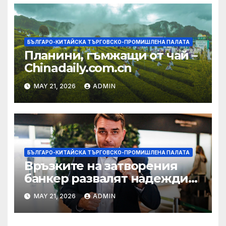
БЪЛГАРО-КИТАЙСКА ТЪРГОВСКО-ПРОМИШЛЕНА ПАЛАТА
Планини, гъмжащи от чай –
Chinadaily.com.cn
MAY 21, 2026
ADMIN
БЪЛГАРО-КИТАЙСКА ТЪРГОВСКО-ПРОМИШЛЕНА ПАЛАТА
Връзките на затворения
банкер развалят надеждите
на Флавио Болсонаро за
MAY 21, 2026
ADMIN
президент на Бразилия