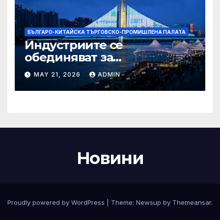
БЪЛГАРО-КИТАЙСКА ТЪРГОВСКО-ПРОМИШЛЕНА ПАЛАТА
Индустриите се
обединяват за
висококачествен растеж на
MAY 21, 2026
ADMIN
културния и
туристическия сектор
Новини
Proudly powered by WordPress
|
Theme:
Newsup
by
Themeansar
.