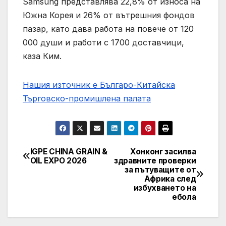
Samsung представлява 22,8% от износа на
Южна Корея и 26% от вътрешния фондов
пазар, като дава работа на повече от 120
000 души и работи с 1700 доставчици,
каза Ким.
Нашия източник е Българо-Китайска
Търговско-промишлена палaта
IGPE CHINA GRAIN &
Хонконг засилва
Post
OIL EXPO 2026
здравните проверки
за пътуващите от
navigation
Африка след
избухването на
ебола