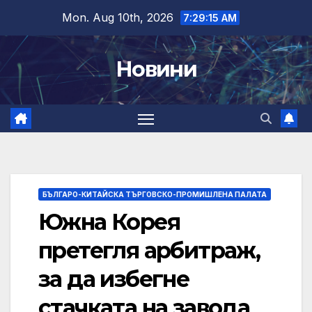
Skip
Mon. Aug 10th, 2026
7:29:16 AM
to
content
Новини
БЪЛГАРО-КИТАЙСКА ТЪРГОВСКО-ПРОМИШЛЕНА ПАЛАТА
Южна Корея
претегля арбитраж,
за да избегне
стачката на завода