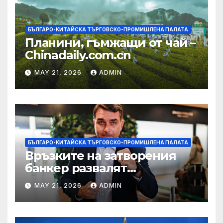
БЪЛГАРО-КИТАЙСКА ТЪРГОВСКО-ПРОМИШЛЕНА ПАЛАТА
Планини, гъмжащи от чай –
Chinadaily.com.cn
MAY 21, 2026
ADMIN
БЪЛГАРО-КИТАЙСКА ТЪРГОВСКО-ПРОМИШЛЕНА ПАЛАТА
Връзките на затворения
банкер развалят
надеждите на Флавио
MAY 21, 2026
ADMIN
Болсонаро за президент на
Бразилия