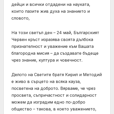
дейци и всички отдадени на науката,
които пазите жив духа на знанието и
словото,
На този светъл ден – 24 май, Българският
Червен кръст изразява своята дълбока
признателност и уважение към Вашата
благородна мисия – да създавате бъдеще
чрез знание, култура и човечност.
Делото на Светите братя Кирил и Методий
е живо в сърцето на всяка кауза,
посветена на доброто. Вярваме, че чрез
просвета, съпричастност и солидарност
можем да изградим едно по-добро
общество – такова, в което уважението,