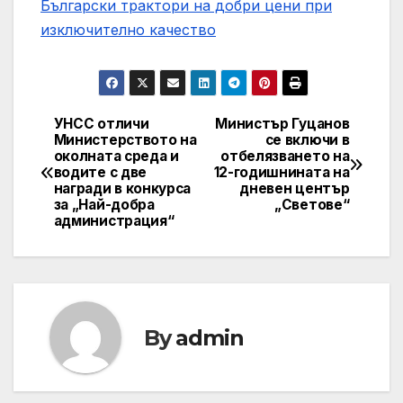
Български трактори на добри цени при
изключително качество
УНСС отличи
Министър Гуцанов
Post
Министерството на
се включи в
околната среда и
отбелязването на
navigation
водите с две
12-годишнината на
награди в конкурса
дневен център
за „Най-добра
„Светове“
администрация“
By
admin