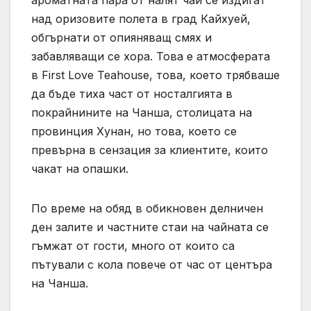
над оризовите полета в град Кайхуей,
обгърнати от опияняващ смях и
забавляващи се хора. Това е атмосферата
в First Love Teahouse, това, което трябваше
да бъде тиха част от носталгията в
покрайнините на Чанша, столицата на
провинция Хунан, но това, което се
превърна в сензация за клиентите, които
чакат на опашки.
По време на обяд в обикновен делничен
ден залите и частните стаи на чайната се
гъмжат от гости, много от които са
пътували с кола повече от час от центъра
на Чанша.