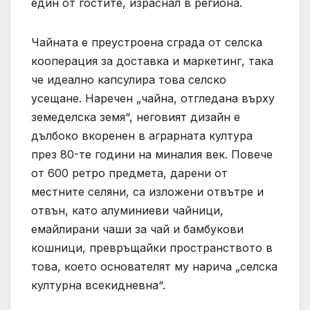
един от гостите, израснал в региона.
Чайната е преустроена сграда от селска
кооперация за доставка и маркетинг, така
че идеално капсулира това селско
усещане. Наречен „чайна, отгледана върху
земеделска земя“, неговият дизайн е
дълбоко вкоренен в аграрната култура
през 80-те години на миналия век. Повече
от 600 ретро предмета, дарени от
местните селяни, са изложени отвътре и
отвън, като алуминиеви чайници,
емайлирани чаши за чай и бамбукови
кошници, превръщайки пространството в
това, което основателят му нарича „селска
културна всекидневна“.