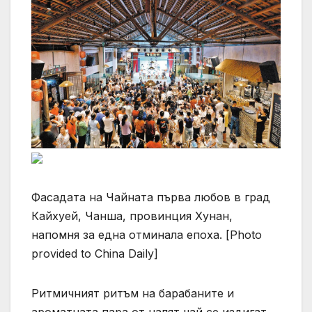
Фасадата на Чайната първа любов в град
Кайхуей, Чанша, провинция Хунан,
напомня за една отминала епоха. [Photo
provided to China Daily]
Ритмичният ритъм на барабаните и
ароматната пара от налят чай се издигат