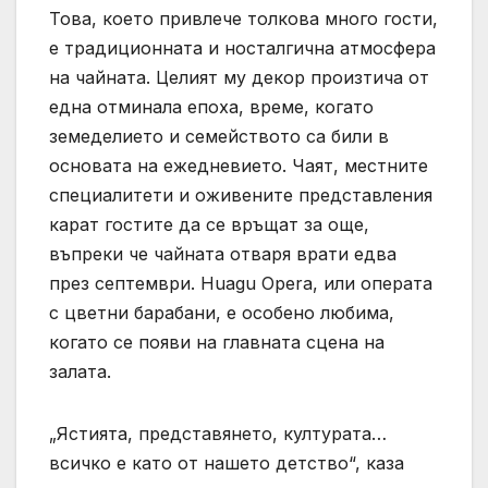
Това, което привлече толкова много гости,
е традиционната и носталгична атмосфера
на чайната. Целият му декор произтича от
една отминала епоха, време, когато
земеделието и семейството са били в
основата на ежедневието. Чаят, местните
специалитети и оживените представления
карат гостите да се връщат за още,
въпреки че чайната отваря врати едва
през септември. Huagu Opera, или операта
с цветни барабани, е особено любима,
когато се появи на главната сцена на
залата.
„Ястията, представянето, културата…
всичко е като от нашето детство“, каза