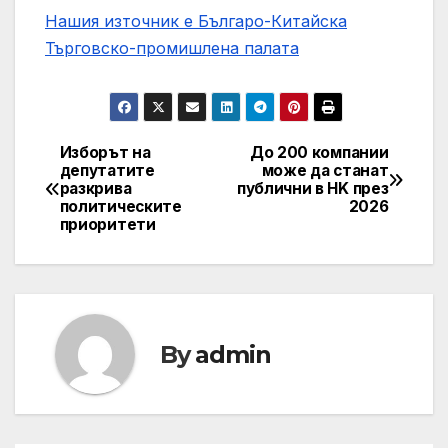
Нашия източник е Българо-Китайска
Търговско-промишлена палaта
Изборът на
До 200 компании
Post
депутатите
може да станат
разкрива
публични в HK през
navigation
политическите
2026
приоритети
By
admin