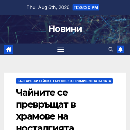
Skip
Thu. Aug 6th, 2026
11:36:21 PM
to
content
Новини
БЪЛГАРО-КИТАЙСКА ТЪРГОВСКО-ПРОМИШЛЕНА ПАЛАТА
Чайните се
превръщат в
храмове на
носталгията