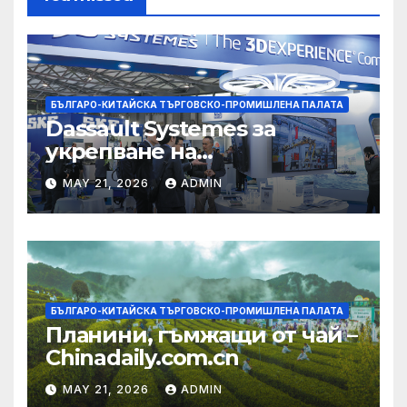
БЪЛГАРО-КИТАЙСКА ТЪРГОВСКО-ПРОМИШЛЕНА ПАЛАТА
Dassault Systemes за
укрепване на
изграждането на AI
MAY 21, 2026
ADMIN
екосистема в Китай
БЪЛГАРО-КИТАЙСКА ТЪРГОВСКО-ПРОМИШЛЕНА ПАЛАТА
Планини, гъмжащи от чай –
Chinadaily.com.cn
MAY 21, 2026
ADMIN