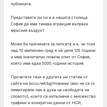
публиката.
Представяте ли си и в нашата столица
София да има такава атракция въпреки
мръсния въздух?
Може би причината за липсата и е, че този
над 10 милионен град е на цели 125 години
и има значително повече опит от София,
която има едва 5000 години история.
Прочетете тази и другите ни статии от
сайта ни bccci.net/bg/Новини/ (ако не са го
лимитирали пак в духа на свободата на
словото), които са изпълнени с множество
графики и конкретни данни от НСИ,