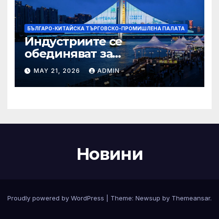
БЪЛГАРО-КИТАЙСКА ТЪРГОВСКО-ПРОМИШЛЕНА ПАЛАТА
Индустриите се
обединяват за
висококачествен растеж на
MAY 21, 2026
ADMIN
културния и
туристическия сектор
Новини
Proudly powered by WordPress
|
Theme:
Newsup
by
Themeansar
.