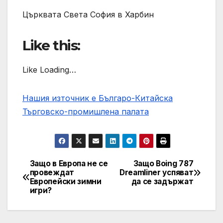
Църквата Света София в Харбин
Like this:
Like Loading…
Нашия източник е Българо-Китайска
Търговско-промишлена палaта
Защо в Европа не се
Защо Boing 787
Post
провеждат
Dreamliner успяват
Европейски зимни
да се задържат
navigation
игри?