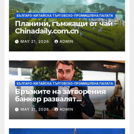
БЪЛГАРО-КИТАЙСКА ТЪРГОВСКО-ПРОМИШЛЕНА ПАЛАТА
Планини, гъмжащи от чай –
Chinadaily.com.cn
MAY 21, 2026
ADMIN
БЪЛГАРО-КИТАЙСКА ТЪРГОВСКО-ПРОМИШЛЕНА ПАЛАТА
Връзките на затворения
банкер развалят
надеждите на Флавио
MAY 21, 2026
ADMIN
Болсонаро за президент на
Бразилия