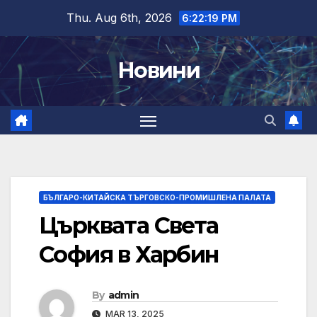
Skip
Thu. Aug 6th, 2026
6:22:20 PM
to
content
Новини
БЪЛГАРО-КИТАЙСКА ТЪРГОВСКО-ПРОМИШЛЕНА ПАЛАТА
Църквата Света
София в Харбин
By
admin
MAR 13, 2025