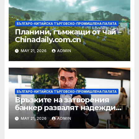
БЪЛГАРО-КИТАЙСКА ТЪРГОВСКО-ПРОМИШЛЕНА ПАЛАТА
Планини, гъмжащи от чай –
Chinadaily.com.cn
MAY 21, 2026
ADMIN
БЪЛГАРО-КИТАЙСКА ТЪРГОВСКО-ПРОМИШЛЕНА ПАЛАТА
Връзките на затворения
банкер развалят надеждите
на Флавио Болсонаро за
MAY 21, 2026
ADMIN
президент на Бразилия