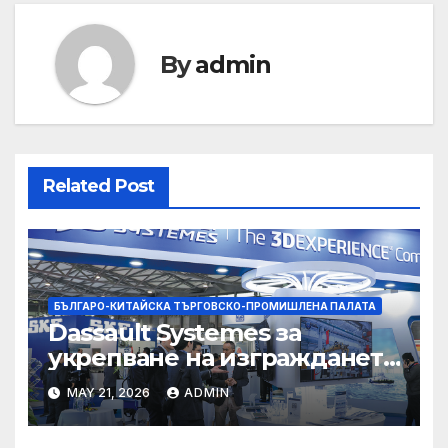
By
admin
Related Post
БЪЛГАРО-КИТАЙСКА ТЪРГОВСКО-ПРОМИШЛЕНА ПАЛАТА
Dassault Systemes за
укрепване на изграждането
на AI екосистема в Китай
MAY 21, 2026
ADMIN