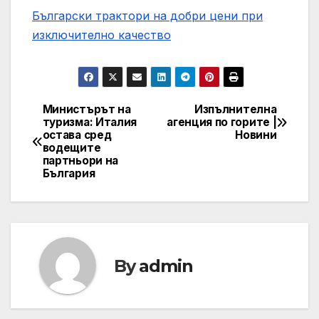
Български трактори на добри цени при
изключително качество
Министърът на
Изпълнителна
Post
туризма: Италия
агенция по горите |
остава сред
Новини
navigation
водещите
партньори на
България
By
admin